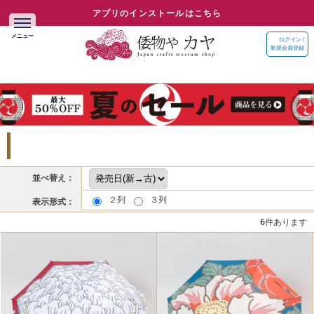
アプリのインストールはこちら
ログイン /
新規会員登録
並べ替え：
２列
３列
表示形式：
6
件あります