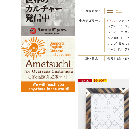
表示方法：
小カテゴリー：
すべて
レディー
レディース-スカ
レディース-ネ
ヘア物(11)
メンズ-履物(6
キャンドル/ア
並べ替え：
発売日(新→古