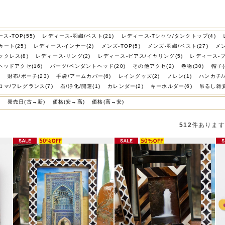
ス-TOP(55)
レディース-羽織/ベスト(21)
レディース-Tシャツ/タンクトップ(4)
ート(25)
レディース-インナー(2)
メンズ-TOP(5)
メンズ-羽織/ベスト(27)
メン
ックレス(8)
レディース-リング(2)
レディース-ピアス/イヤリング(5)
レディース-ブ
ヘッドアクセ(16)
パーツ/ペンダントヘッド(20)
その他アクセ(2)
巻物(30)
帽子(
)
財布/ポーチ(23)
手袋/アームカバー(6)
レイングッズ(2)
ノレン(1)
ハンカチ/
ロマ/フレグランス(7)
石/浄化/開運(1)
カレンダー(2)
キーホルダー(6)
吊るし雑貨
)
発売日(古→新)
価格(安→高)
価格(高→安)
512
件あります