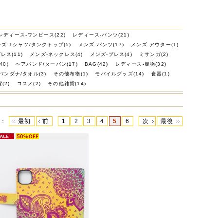
レディース-ワンピース(22)
レディース-パンツ(21)
ズ-Tシャツ/タンクトップ(5)
メンズ-パンツ(17)
メンズ-アウター(1)
レス(11)
メンズ-ネックレス(4)
メンズ-ブレス(4)
ミサンガ(2)
40)
ヘアバンド/ターバン(17)
BAG(42)
レディース-履物(32)
バンダナ/タオル(3)
その他布物(1)
モバイルグッズ(14)
食器(1)
(2)
コスメ(2)
その他雑貨(14)
：
最初
前
1
2
3
4
5
6
次
最後