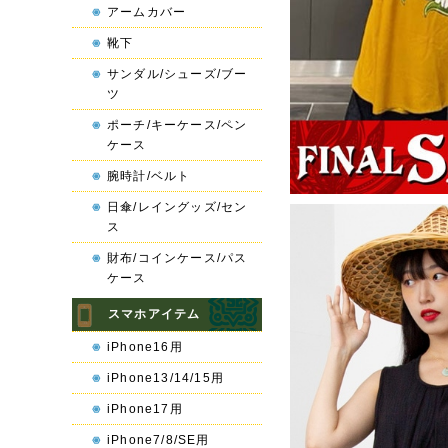
アームカバー
靴下
サンダル/シューズ/ブー
ツ
ポーチ/キーケース/ペン
ケース
腕時計/ベルト
日傘/レイングッズ/セン
ス
財布/コインケース/パス
ケース
スマホアイテム
iPhone16用
iPhone13/14/15用
iPhone17用
iPhone7/8/SE用