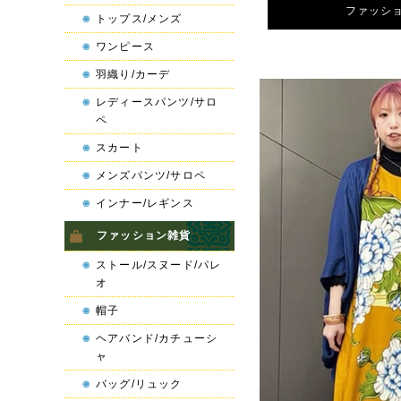
ファッシ
トップス/メンズ
ワンピース
羽織り/カーデ
レディースパンツ/サロ
ペ
スカート
メンズパンツ/サロペ
インナー/レギンス
ファッション雑貨
ストール/スヌード/パレ
オ
帽子
ヘアバンド/カチューシ
ャ
バッグ/リュック