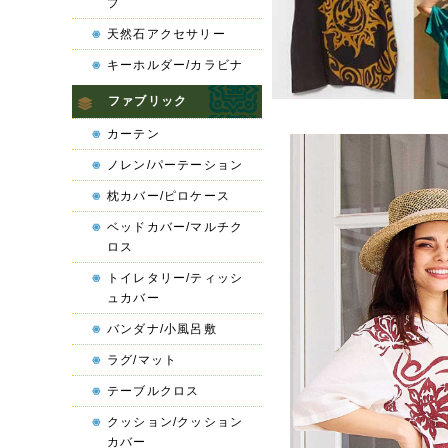
プ
天然石アクセサリー
キーホルダー/カラビナ
ファブリック
カーテン
ノレン/パーテーション
枕カバー/ピロケース
ベッドカバー/マルチク
ロス
トイレタリー/ティッシ
ュカバー
バンダナ/小風呂敷
ラグ/マット
テーブルクロス
クッション/クッション
カバー