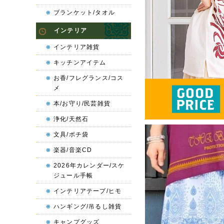
ブランケット/タオル
インテリア
インテリア雑貨
キッチンアイテム
お香/フレグランス/コス
メ
本/お守り/民芸雑貨
浄化/天然石
文具/ポチ袋
楽器/音楽CD
2026年カレンダー/スケ
ジュール手帳
インテリアテープ/ヒモ
ハンギング/吊るし雑貨
キャンプグッズ