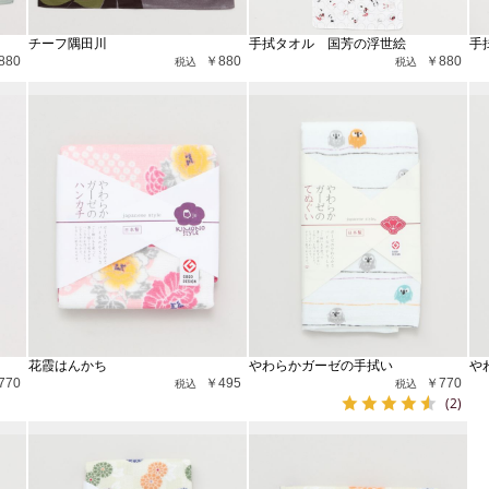
チーフ隅田川
手拭タオル 国芳の浮世絵
手
880
￥880
￥880
花霞はんかち
やわらかガーゼの手拭い
や
770
￥495
￥770
(2)