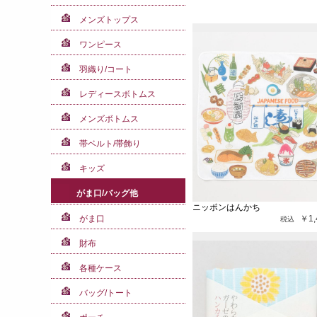
メンズトップス
ワンピース
羽織り/コート
レディースボトムス
メンズボトムス
帯ベルト/帯飾り
キッズ
がま口/バッグ他
ニッポンはんかち
がま口
￥1,
財布
各種ケース
バッグ/トート