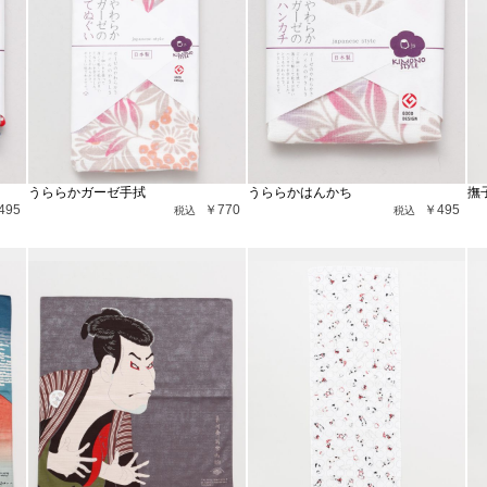
うららかガーゼ手拭
うららかはんかち
撫
495
￥770
￥495