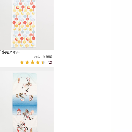
子多織タオル
￥990
(2)