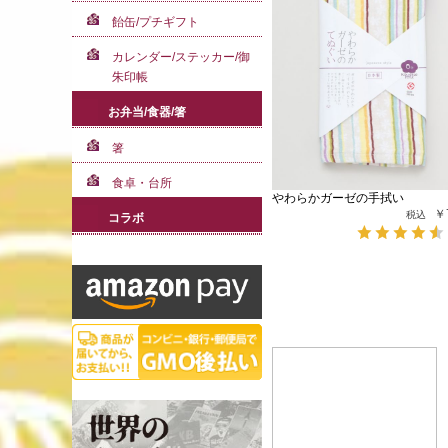
飴缶/プチギフト
カレンダー/ステッカー/御
朱印帳
お弁当/食器/箸
箸
食卓・台所
やわらかガーゼの手拭い
￥
コラボ