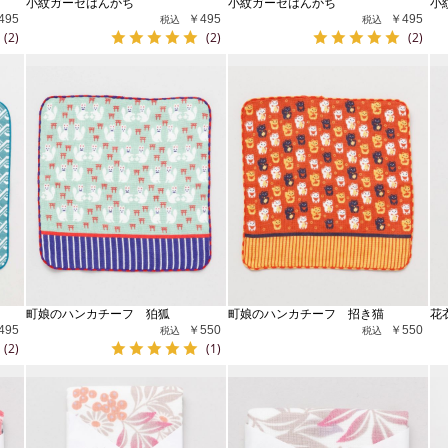
小紋ガーゼはんかち
小紋ガーゼはんかち
小
495
￥495
￥495
(2)
(2)
(2)
町娘のハンカチーフ 狛狐
町娘のハンカチーフ 招き猫
花
495
￥550
￥550
(2)
(1)