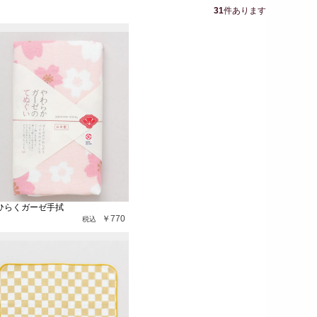
31
件あります
ひらくガーゼ手拭
￥770