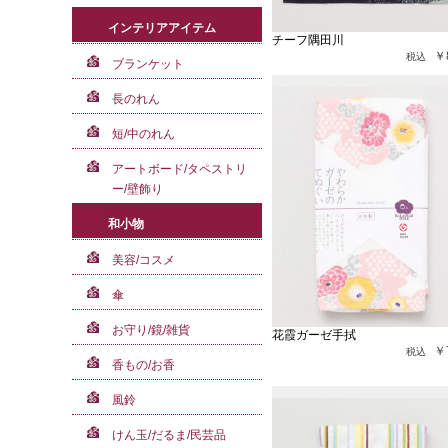
インテリアアイテム
チーフ隅田川
￥
ブランケット
長のれん
短/中のれん
アートボード/タペストリ
ー/壁飾り
和小物
美容/コスメ
傘
お守り/鏡/雑貨
花霞ガーゼ手拭
￥
香もの/お香
風鈴
けん玉/だるま/民芸品