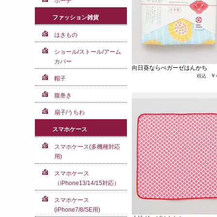
ポーチ
ファッション雑貨
はきもの
ショール/ストール/アーム
カバー
向日葵ならべガーゼはんかち
￥
帽子
腹巻き
扇子/うちわ
スマホケース
スマホケース(多機種対応
用)
スマホケース
（iPhone13/14/15対応）
スマホケース
(iPhone7/8/SE用)