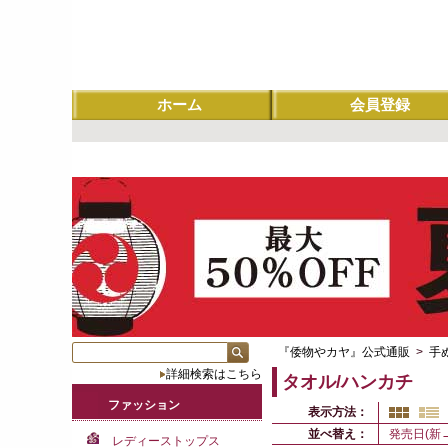
ホーム
会員登録
『倭物やカヤ』公式通販
>
手
詳細検索はこちら
タオル/ハンカチ
ファッション
表示方法：
並べ替え：
発売日(新
レディーストップス