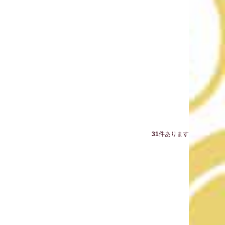
31
件あります