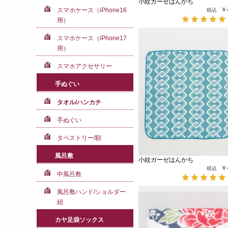
小紋ガーゼはんかち
￥
スマホケース（iPhone16
用）
スマホケース（iPhone17
用）
スマホアクセサリー
手ぬぐい
タオル/ハンカチ
手ぬぐい
タペストリー/額
風呂敷
小紋ガーゼはんかち
￥
中風呂敷
風呂敷ハンド/ショルダー
紐
カヤ足袋ソックス