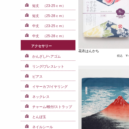
短丈 （23-25ｃｍ）
短丈 （25-28ｃｍ）
中丈 （23-25ｃｍ）
中丈 （25-28ｃｍ）
アクセサリー
花衣はんかち
￥
かんざし/ヘアゴム
リング/ブレスレット
ピアス
イヤーカフ/イヤリング
ネックレス
チャーム/根付/ストラップ
とんぼ玉
ネイルシール