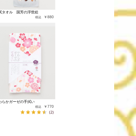
拭タオル 国芳の浮世絵
￥880
わらかガーゼの手拭い
￥770
(2)