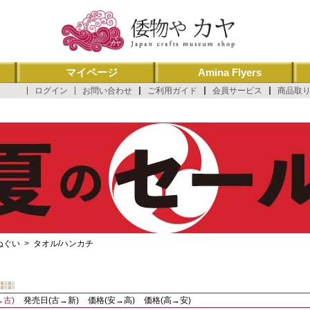
マイページ
Amina Flyers
ログイン
お問い合わせ
ご利用ガイド
会員サービス
商品取
ぬぐい
>
タオル/ハンカチ
→古)
発売日(古→新)
価格(安→高)
価格(高→安)