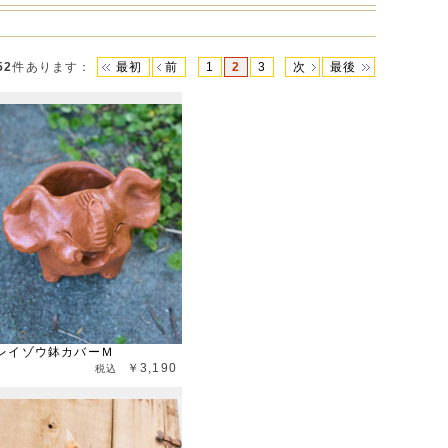
52
件あります
：
最初
前
1
2
3
次
最後
レイゾウ鉢カバーＭ
￥3,190