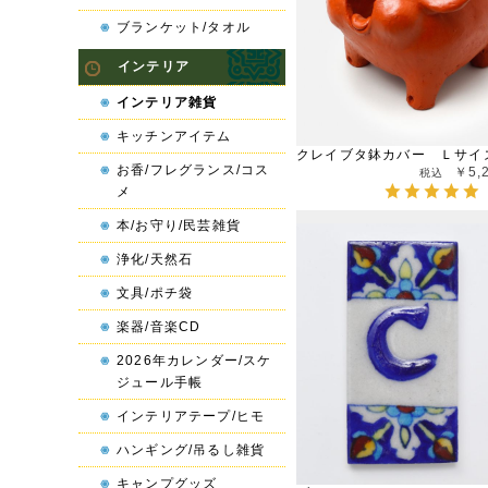
ブランケット/タオル
インテリア
インテリア雑貨
キッチンアイテム
クレイブタ鉢カバー Ｌサイ
お香/フレグランス/コス
￥5,
メ
本/お守り/民芸雑貨
浄化/天然石
文具/ポチ袋
楽器/音楽CD
2026年カレンダー/スケ
ジュール手帳
インテリアテープ/ヒモ
ハンギング/吊るし雑貨
キャンプグッズ