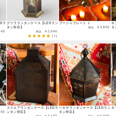
Dラ
グリラランタンケース【LEDラン
プージャプレート Ｌ
オ
タン対応】
￥3,850
タ
640
￥2,640
(1)
スクエアランタンケース【LEDラ
ヘキサランタンケース【LEDラン
ネ
260
ンタン対応】
タン対応】
￥4,180
￥3,300