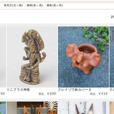
)
発売日(古→新)
価格(安→高)
価格(高→安)
2
ミニブラス神様
クレイゾウ鉢カバーＳ
ク
990
￥990
￥418