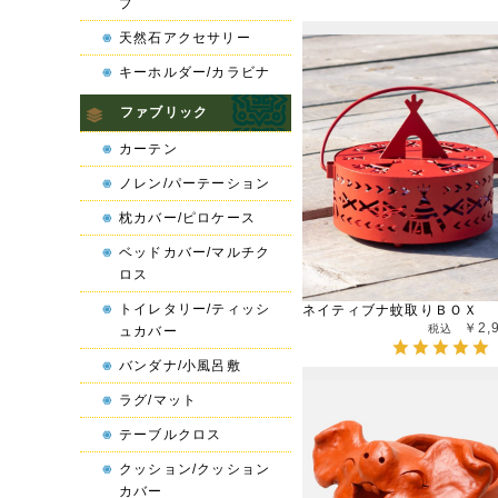
プ
天然石アクセサリー
キーホルダー/カラビナ
ファブリック
カーテン
ノレン/パーテーション
枕カバー/ピロケース
ベッドカバー/マルチク
ロス
トイレタリー/ティッシ
ネイティブナ蚊取りＢＯＸ
￥2,
ュカバー
バンダナ/小風呂敷
ラグ/マット
テーブルクロス
クッション/クッション
カバー