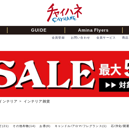
GUIDE
Amina Flyers
会員登録
お問い合わせ
会員サービス
商品
インテリア
>
インテリア雑貨
(21)
その他布物(14)
お香(6)
キャンドル/アロマ/フレグランス(1)
石/浄化/開運