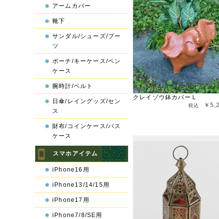
アームカバー
靴下
サンダル/シューズ/ブー
ツ
ポーチ/キーケース/ペン
ケース
腕時計/ベルト
クレイゾウ鉢カバーＬ
日傘/レイングッズ/セン
￥5,
ス
財布/コインケース/パス
ケース
スマホアイテム
iPhone16用
iPhone13/14/15用
iPhone17用
iPhone7/8/SE用