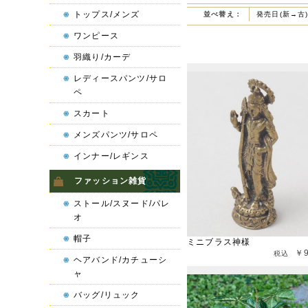
トップス/メンズ
並べ替え：
発売日(新→古
ワンピース
羽織り/カーデ
レディースパンツ/サロ
ペ
スカート
メンズパンツ/サロペ
インナー/レギンス
ファッション雑貨
ストール/スヌード/パレ
オ
帽子
ミニブラス神様
￥
ヘアバンド/カチューシ
ャ
バッグ/リュック