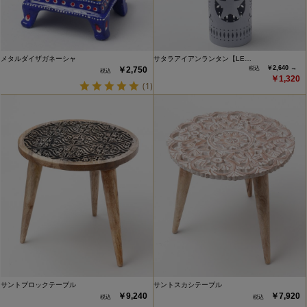
メタルダイザガネーシャ
サタラアイアンランタン【LE…
￥2,640 →
￥2,750
￥1,320
(1)
サントブロックテーブル
サントスカシテーブル
￥9,240
￥7,920