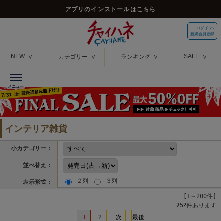
アプリのインストールはこちら
ログイン /
新規会員登録
NEW
SALE
カテゴリー
ランキング
インテリア雑貨
小カテゴリー：
並べ替え：
２列
３列
表示形式：
[1～200件]
252
件あります
1
2
次
最後