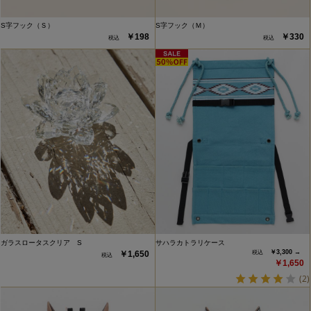
S字フック（Ｓ）
S字フック（Ｍ）
￥198
￥330
ガラスロータスクリア S
サハラカトラリケース
￥3,300 →
￥1,650
￥1,650
(2)