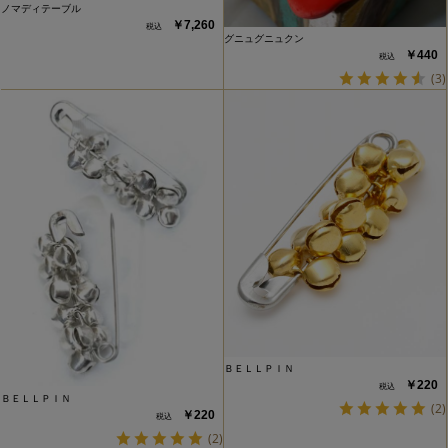
ノマディテーブル
￥7,260
グニュグニュクン
￥440
(3)
ＢＥＬＬＰＩＮ
￥220
ＢＥＬＬＰＩＮ
(2)
￥220
(2)