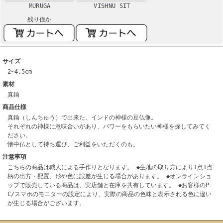
MURUGA
VISHNU SIT
残り僅か
サイズ
2~4.5cm
素材
真鍮
商品仕様
真鍮（しんちゅう）で出来た、インドの神様の豆仏像。
それぞれの神様に意味合いがあり、パワーをもらいたい神様を探してみてく
ださい。
懐中仏として持ち運び、ご利益をいただくのも。
注意事項
こちらの商品は職人による手作りとなります。 ◆生地の取り方により1点1点
柄の出方・配置、形や色に誤差が生じる場合があります。 ◆オンラインショ
ップで販売している商品は、実店舗と在庫を共有しています。 ◆お客様のP
C/スマホのモニターの設定により、実際の商品の色味と表示される色に違い
が生じる場合がございます。