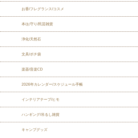
お香/フレグランス/コスメ
本/お守り/民芸雑貨
浄化/天然石
文具/ポチ袋
楽器/音楽CD
2026年カレンダー/スケジュール手帳
インテリアテープ/ヒモ
ハンギング/吊るし雑貨
キャンプグッズ