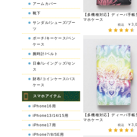
アームカバー
靴下
【多機種対応】ディーバ手帳
マホケース
サンダル/シューズ/ブー
￥3,
ツ
ポーチ/キーケース/ペン
ケース
腕時計/ベルト
日傘/レイングッズ/セン
ス
財布/コインケース/パス
ケース
スマホアイテム
iPhone16用
【多機種対応】ディーバ手帳
iPhone13/14/15用
マホケース
￥3,
iPhone17用
iPhone7/8/SE用