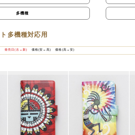
多機種
ト多機種対応用
)
発売日(古→新)
価格(安→高)
価格(高→安)