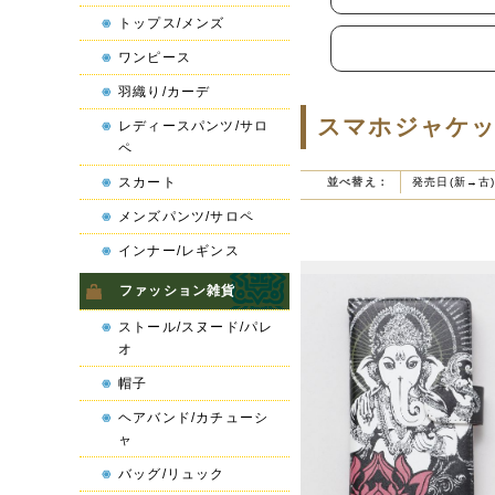
トップス/メンズ
ワンピース
羽織り/カーデ
スマホジャケッ
レディースパンツ/サロ
ペ
スカート
並べ替え：
発売日(新→古
メンズパンツ/サロペ
インナー/レギンス
ファッション雑貨
ストール/スヌード/パレ
オ
帽子
ヘアバンド/カチューシ
ャ
バッグ/リュック