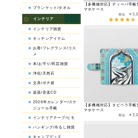
【多機種対応】ディーバ手帳
ブランケット/タオル
マホケース
￥3,
インテリア
インテリア雑貨
キッチンアイテム
お香/フレグランス/コス
メ
本/お守り/民芸雑貨
浄化/天然石
文具/ポチ袋
楽器/音楽CD
2026年カレンダー/スケ
【多機種対応】タビベラ手帳
ジュール手帳
マホケース
￥3,
インテリアテープ/ヒモ
ハンギング/吊るし雑貨
キャンプグッズ