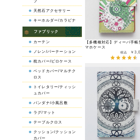
プ
天然石アクセサリー
キーホルダー/カラビナ
ファブリック
カーテン
【多機種対応】ディーバ手帳
マホケース
ノレン/パーテーション
￥3,
枕カバー/ピロケース
ベッドカバー/マルチク
ロス
トイレタリー/ティッシ
ュカバー
バンダナ/小風呂敷
ラグ/マット
テーブルクロス
クッション/クッション
カバー