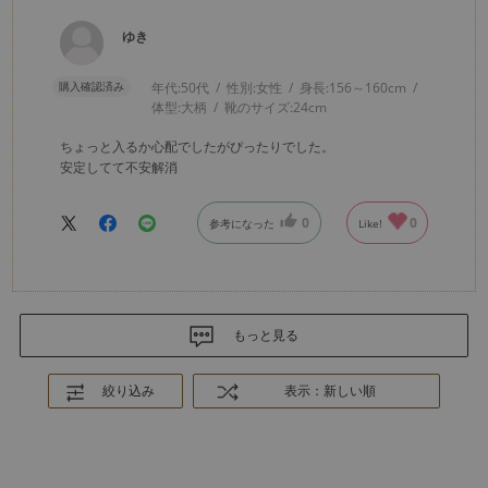
ゆき
購入確認済み
年代:
50代
性別:
女性
身長:
156～160cm
体型:
大柄
靴のサイズ:
24cm
ちょっと入るか心配でしたがぴったりでした。
安定してて不安解消
0
0
参考になった
Like!
もっと見る
絞り込み
表示：新しい順