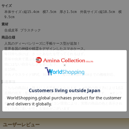
サイズ
本体サイズ:縦15.4cm 横7.5cm 厚さ1.5cm 外装サイズ:縦18.5cm 横
9.5cm
素材
合成皮革 プラスチック
商品仕様
人気のディーバシリーズに手帳ケース型が追加！
世界各国の神様や精霊をデザインしたスマホケース。
毎日持ち歩けば、きっとあなたを守ってくれるはず。
意味や由来で選ぶも良し、デザインで選ぶも良し。
他にはない自分らしさを楽しもう。
全15柄。
※カメラスライドUP式、対応サイズ:縦15cm 横8.5cmまでの機種対応。
注意事項
こちらの商品は、職人による手作りとなります。 ◆生地の取り方により1点1
点柄の出方・配置、形や色に多少の誤差が生じる場合があります。 ◆オンラ
インショップで販売をしております在庫につきましては、実店舗と在庫を共
有しています。 ◆お使いのパソコン環境により、実際の商品の色と表示され
ている色に違いが生じる場合がございます
ユーザーレビュー