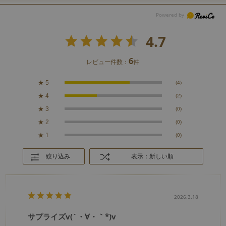
4.7
6
レビュー件数：
件
★
5
(4)
★
4
(2)
★
3
(0)
★
2
(0)
★
1
(0)
絞り込み
表示：新しい順
2026.3.18
サプライズv(´・∀・｀*)v