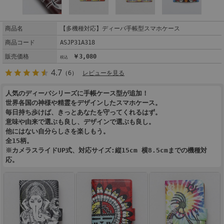
商品名
【多機種対応】ディーバ手帳型スマホケース
商品コード
ASJP31A318
販売価格
￥3,080
4.7
（6）
レビューを見る
人気のディーバシリーズに手帳ケース型が追加！
世界各国の神様や精霊をデザインしたスマホケース。
毎日持ち歩けば、きっとあなたを守ってくれるはず。
意味や由来で選ぶも良し、デザインで選ぶも良し。
他にはない自分らしさを楽しもう。
全15柄。
※カメラスライドUP式、対応サイズ:縦15cm 横8.5cmまでの機種対
応。