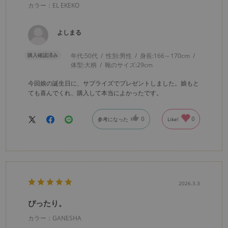
カラー：EL EKEKO
よしまる
購入確認済み
年代:
50代
性別:
男性
身長:
166～170cm
体型:
大柄
靴のサイズ:
29cm
今回娘の誕生日に、サプライズでプレゼントしました。娘もと
ても喜んでくれ、購入して本当によかったです。
0
0
参考になった
Like!
2026.3.3
ぴったり。
カラー：GANESHA