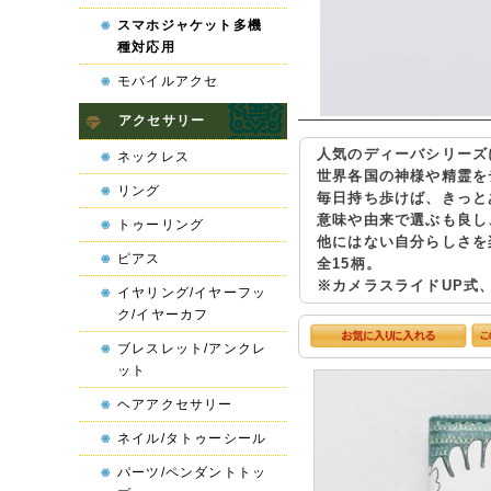
スマホジャケット多機
種対応用
モバイルアクセ
アクセサリー
人気のディーバシリーズ
ネックレス
世界各国の神様や精霊を
リング
毎日持ち歩けば、きっと
意味や由来で選ぶも良し
トゥーリング
他にはない自分らしさを
ピアス
全15柄。
※カメラスライドUP式、
イヤリング/イヤーフッ
ク/イヤーカフ
ブレスレット/アンクレ
ット
ヘアアクセサリー
ネイル/タトゥーシール
パーツ/ペンダントトッ