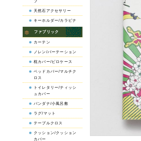
プ
天然石アクセサリー
キーホルダー/カラビナ
ファブリック
カーテン
ノレン/パーテーション
枕カバー/ピロケース
ベッドカバー/マルチク
ロス
トイレタリー/ティッシ
ュカバー
バンダナ/小風呂敷
ラグ/マット
テーブルクロス
クッション/クッション
カバー