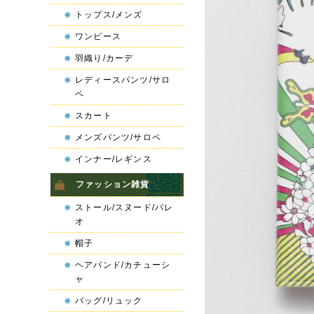
トップス/メンズ
ワンピース
羽織り/カーデ
レディースパンツ/サロ
ペ
スカート
メンズパンツ/サロペ
インナー/レギンス
ファッション雑貨
ストール/スヌード/パレ
オ
帽子
ヘアバンド/カチューシ
ャ
バッグ/リュック