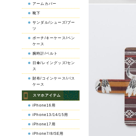
アームカバー
靴下
サンダル/シューズ/ブー
ツ
ポーチ/キーケース/ペン
ケース
腕時計/ベルト
日傘/レイングッズ/セン
ス
財布/コインケース/パス
ケース
スマホアイテム
iPhone16用
iPhone13/14/15用
iPhone17用
iPhone7/8/SE用