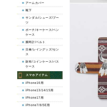
アームカバー
靴下
サンダル/シューズ/ブー
ツ
ポーチ/キーケース/ペン
ケース
腕時計/ベルト
日傘/レイングッズ/セン
ス
財布/コインケース/パス
ケース
スマホアイテム
iPhone16用
iPhone13/14/15用
iPhone17用
iPhone7/8/SE用