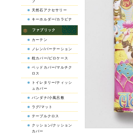
プ
天然石アクセサリー
キーホルダー/カラビナ
ファブリック
カーテン
ノレン/パーテーション
枕カバー/ピロケース
ベッドカバー/マルチク
ロス
トイレタリー/ティッシ
ュカバー
バンダナ/小風呂敷
ラグ/マット
テーブルクロス
クッション/クッション
カバー