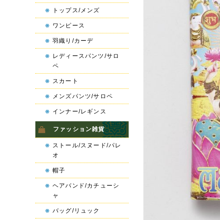
トップス/メンズ
ワンピース
羽織り/カーデ
レディースパンツ/サロ
ペ
スカート
メンズパンツ/サロペ
インナー/レギンス
ファッション雑貨
ストール/スヌード/パレ
オ
帽子
ヘアバンド/カチューシ
ャ
バッグ/リュック