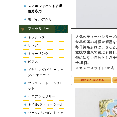
スマホジャケット多機
種対応用
モバイルアクセ
アクセサリー
人気のディーバシリーズ
ネックレス
世界各国の神様や精霊を
リング
毎日持ち歩けば、きっと
意味や由来で選ぶも良し
トゥーリング
他にはない自分らしさを
ピアス
全15柄。
※カメラスライドUP式、
イヤリング/イヤーフッ
ク/イヤーカフ
ブレスレット/アンクレ
ット
ヘアアクセサリー
ネイル/タトゥーシール
パーツ/ペンダントトッ