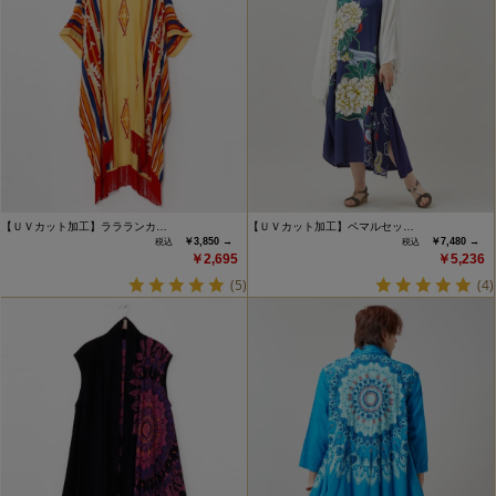
【ＵＶカット加工】ララランカ…
【ＵＶカット加工】ペマルセッ…
￥3,850 →
￥7,480 →
￥2,695
￥5,236
(5)
(4)