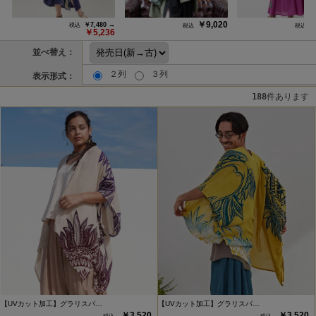
￥9,020
￥
￥7,480 →
￥5,236
並べ替え：
２列
３列
表示形式：
188
件あります
【UVカット加工】グラリスパ…
【UVカット加工】グラリスパ…
￥3,520
￥3,520