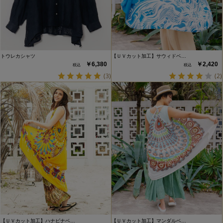
トウレカシャツ
【ＵＶカット加工】サウィドベ…
￥6,380
￥2,420
(3)
(2)
【ＵＶカット加工】ハナビナベ…
【ＵＶカット加工】マンダルベ…