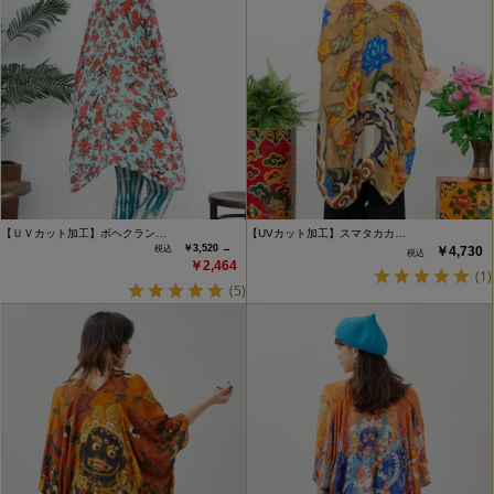
【ＵＶカット加工】ボヘクラン…
【UVカット加工】スマタカカ…
￥3,520 →
￥4,730
￥2,464
(1)
(5)