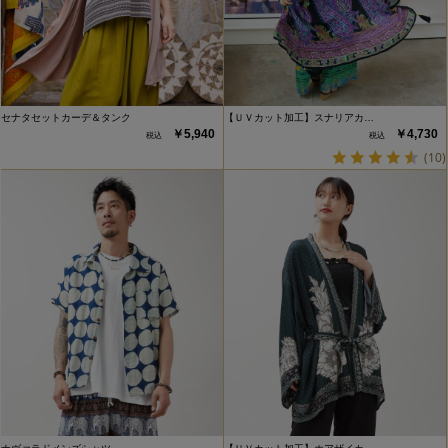
セナタセットカーデ＆タンク
【ＵＶカット加工】スナリアカ…
￥5,940
￥4,730
(10)