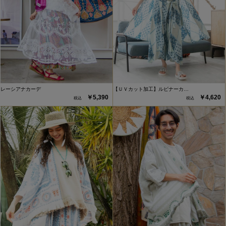
レーシアナカーデ
【ＵＶカット加工】ルビナーカ…
￥5,390
￥4,620