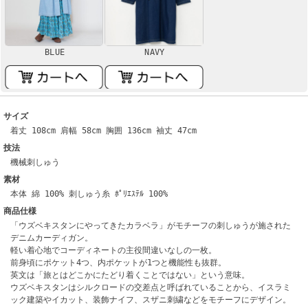
BLUE
NAVY
サイズ
着丈 108cm 肩幅 58cm 胸囲 136cm 袖丈 47cm
技法
機械刺しゅう
素材
本体 綿 100% 刺しゅう糸 ﾎﾟﾘｴｽﾃﾙ 100%
商品仕様
「ウズベキスタンにやってきたカラベラ」がモチーフの刺しゅうが施された
デニムカーディガン。
軽い着心地でコーディネートの主役間違いなしの一枚。
前身頃にポケット4つ、内ポケットが1つと機能性も抜群。
英文は「旅とはどこかにたどり着くことではない」という意味。
ウズベキスタンはシルクロードの交差点と呼ばれていることから、イスラミ
ック建築やイカット、装飾ナイフ、スザニ刺繍などをモチーフにデザイン。