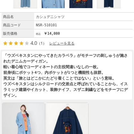
商品名
カシュデニシャツ
商品コード
NSR-510101
販売価格
￥14,080
4.0
（1）
レビューを見る
「ウズベキスタンにやってきたカラベラ」がモチーフの刺しゅうが施さ
れたデニムカーディガン。
軽い着心地でコーディネートの主役間違いなしの一枚。
前身頃にポケット4つ、内ポケットが1つと機能性も抜群。
英文は「旅とはどこかにたどり着くことではない」という意味。
ウズベキスタンはシルクロードの交差点と呼ばれていることから、イス
ラミック建築やイカット、装飾ナイフ、スザニ刺繍などをモチーフにデ
ザイン。