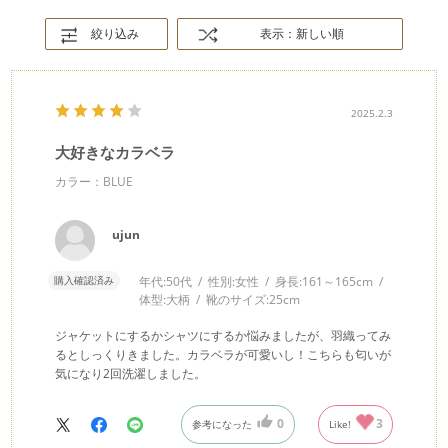
絞り込み
表示：新しい順
2025.2.3
大好きなカラベラ
カラー：BLUE
ujun
購入確認済み
年代:
50代
性別:
女性
身長:
161～165cm
体型:
大柄
靴のサイズ:
25cm
ジャケットにするかシャツにするか悩みましたが、羽織ってみ
るとしっくりきました。カラベラが可愛いし！こちらも匂いが
気になり2回洗濯しました。
0
3
参考になった
Like!