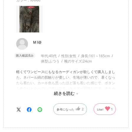
カラー：KHAKI
M I@
購入確認済み
年代:
40代
性別:
女性
身長:
161～165cm
体型:
ふつう
靴のサイズ:
24cm
軽くてワンピースにもなるカーディガンが欲しくて購入しまし
た。ネパール綿の肌触りが優しい、生地が薄いので、暑くなっ
たら着たい。カーキ色も思ったほど落ち着いた感じで、ボタン
も色合いと合っていて良いです。サイズが羽織なので、大きめ
続きを読む
に感じました。腰に丁度できる紐が付いていないのが残念かな
2
1
参考になった
Like!