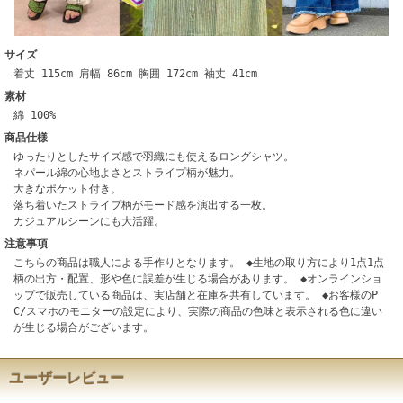
サイズ
着丈 115cm 肩幅 86cm 胸囲 172cm 袖丈 41cm
素材
綿 100%
商品仕様
ゆったりとしたサイズ感で羽織にも使えるロングシャツ。
ネパール綿の心地よさとストライプ柄が魅力。
大きなポケット付き。
落ち着いたストライプ柄がモード感を演出する一枚。
カジュアルシーンにも大活躍。
注意事項
こちらの商品は職人による手作りとなります。 ◆生地の取り方により1点1点
柄の出方・配置、形や色に誤差が生じる場合があります。 ◆オンラインショ
ップで販売している商品は、実店舗と在庫を共有しています。 ◆お客様のP
C/スマホのモニターの設定により、実際の商品の色味と表示される色に違い
が生じる場合がございます。
ユーザーレビュー