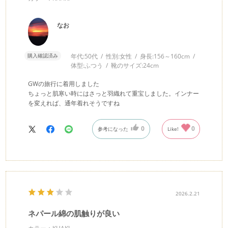
なお
購入確認済み
年代:
50代
性別:
女性
身長:
156～160cm
体型:
ふつう
靴のサイズ:
24cm
GWの旅行に着用しました
ちょっと肌寒い時にはさっと羽織れて重宝しました。インナー
を変えれば、通年着れそうですね
0
0
参考になった
Like!
2026.2.21
ネパール綿の肌触りが良い