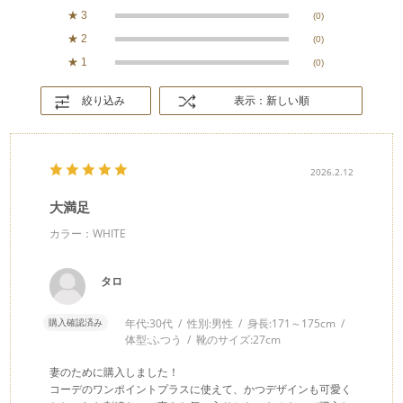
★
3
(0)
★
2
(0)
★
1
(0)
絞り込み
表示：新しい順
2026.2.12
大満足
カラー：WHITE
タロ
購入確認済み
年代:
30代
性別:
男性
身長:
171～175cm
体型:
ふつう
靴のサイズ:
27cm
妻のために購入しました！
コーデのワンポイントプラスに使えて、かつデザインも可愛く