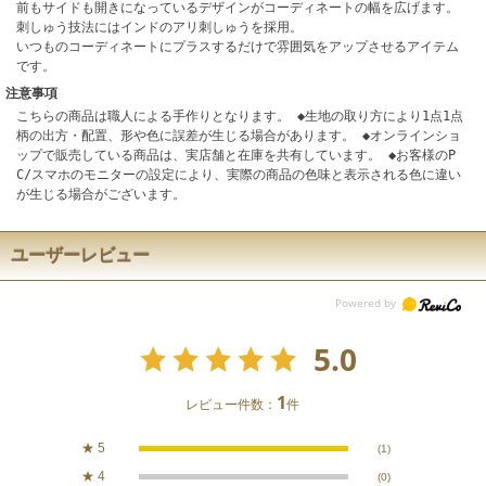
前もサイドも開きになっているデザインがコーディネートの幅を広げます。
刺しゅう技法にはインドのアリ刺しゅうを採用。
いつものコーディネートにプラスするだけで雰囲気をアップさせるアイテム
です。
注意事項
こちらの商品は職人による手作りとなります。 ◆生地の取り方により1点1点
柄の出方・配置、形や色に誤差が生じる場合があります。 ◆オンラインショ
ップで販売している商品は、実店舗と在庫を共有しています。 ◆お客様のP
C/スマホのモニターの設定により、実際の商品の色味と表示される色に違い
が生じる場合がございます。
ユーザーレビュー
5.0
1
レビュー件数：
件
★
5
(1)
★
4
(0)