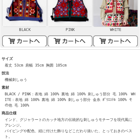
BLACK
PINK
WHITE
サイズ
着丈 53cm 肩幅 35cm 胸囲 105cm
技法
機械刺しゅう
素材
BLACK / PINK：表地 綿 100% 裏地 綿 100% 刺しゅう部分 毛 100% WH
ITE：表地 綿 100% 裏地 綿 100% 刺しゅう部分 金糸 ﾎﾟﾘｴｽﾃﾙ 100% そ
の他 毛 100%
商品仕様
インド、グジャラートのカッチ地方の伝統的な刺しゅうモチーフを現代風に
アレンジ。
パイピングや配色、紐に付けた飾りなどこだわり抜いた、とっておきのベス
ト。