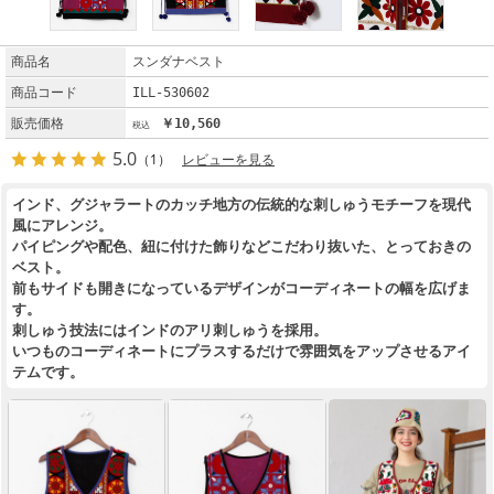
商品名
スンダナベスト
商品コード
ILL-530602
販売価格
￥10,560
5.0
（1）
レビューを見る
インド、グジャラートのカッチ地方の伝統的な刺しゅうモチーフを現代
風にアレンジ。
パイピングや配色、紐に付けた飾りなどこだわり抜いた、とっておきの
ベスト。
前もサイドも開きになっているデザインがコーディネートの幅を広げま
す。
刺しゅう技法にはインドのアリ刺しゅうを採用。
いつものコーディネートにプラスするだけで雰囲気をアップさせるアイ
テムです。