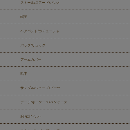
ストール/スヌード/パレオ
帽子
ヘアバンド/カチューシャ
バッグ/リュック
アームカバー
靴下
サンダル/シューズ/ブーツ
ポーチ/キーケース/ペンケース
腕時計/ベルト