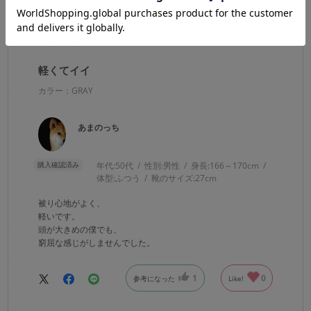
2025.8.15
軽くてイイ
カラー：GRAY
あまのっち
購入確認済み
年代:
50代
性別:
男性
身長:
166～170cm
体型:
ふつう
靴のサイズ:
27cm
被り心地がよく、
軽いです。
頭が大きめの僕でも、
窮屈な感じがしませんでした。
1
0
参考になった
Like!