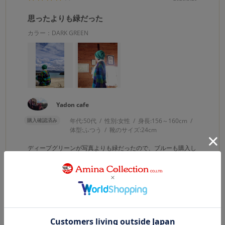
思ったよりも緑だった
カラー：DARK GREEN
Yadon cafe
購入確認済み
年代:
50代
性別:
女性
身長:
156～160cm
体型:
ふつう
靴のサイズ:
24cm
ディープグリーンが写真よりも緑だったので、ブルーも購入し
てみました。
被りやすいです。
0
0
参考になった
Like!