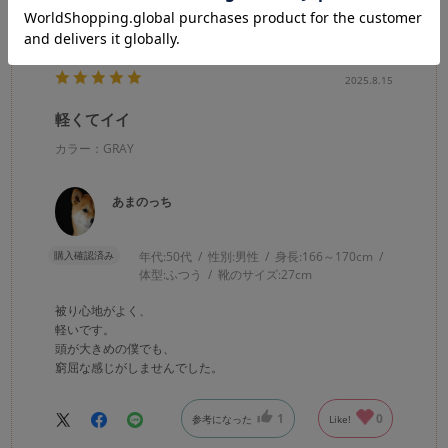
2025.8.15
軽くてイイ
カラー：GRAY
あまのっち
購入確認済み
年代:
50代
性別:
男性
身長:
166～170cm
体型:
ふつう
靴のサイズ:
27cm
被り心地がよく、
軽いです。
頭が大きめの僕でも、
窮屈な感じがしませんでした。
1
0
参考になった
Like!