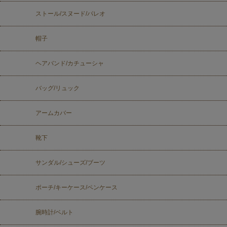
ストール/スヌード/パレオ
帽子
ヘアバンド/カチューシャ
バッグ/リュック
アームカバー
靴下
サンダル/シューズ/ブーツ
ポーチ/キーケース/ペンケース
腕時計/ベルト