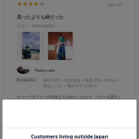
2026.3.29
思ったよりも緑だった
カラー：DARK GREEN
Yadon cafe
購入確認済み
年代:
50代
性別:
女性
身長:
156～160cm
体型:
ふつう
靴のサイズ:
24cm
ディープグリーンが写真よりも緑だったので、ブルーも購入し
てみました。
被りやすいです。
0
0
参考になった
Like!