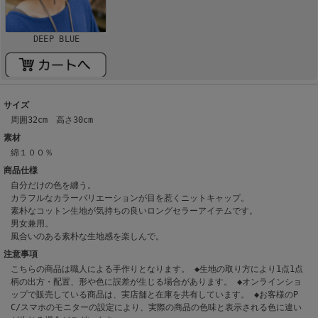
DEEP BLUE
サイズ
周囲32cm 高さ30cm
素材
綿１００％
商品仕様
自分だけの色を纏う。
カラフルなカラーバリエーションが目を惹くニットキャップ。
素朴なコットン生地が気持ちの良いロングセラーアイテムです。
男女兼用。
風合いのある素朴な生地感を楽しんで。
注意事項
こちらの商品は職人による手作りとなります。 ◆生地の取り方により1点1点
柄の出方・配置、形や色に誤差が生じる場合があります。 ◆オンラインショ
ップで販売している商品は、実店舗と在庫を共有しています。 ◆お客様のP
C/スマホのモニターの設定により、実際の商品の色味と表示される色に違い