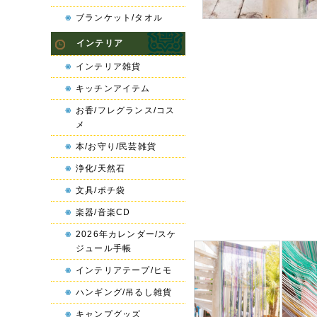
ブランケット/タオル
インテリア
インテリア雑貨
キッチンアイテム
お香/フレグランス/コス
メ
本/お守り/民芸雑貨
浄化/天然石
文具/ポチ袋
楽器/音楽CD
2026年カレンダー/スケ
ジュール手帳
インテリアテープ/ヒモ
ハンギング/吊るし雑貨
キャンプグッズ