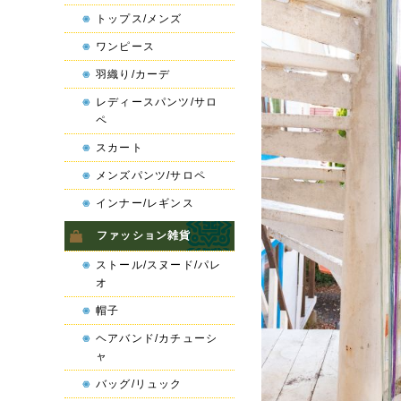
トップス/メンズ
ワンピース
羽織り/カーデ
レディースパンツ/サロ
ペ
スカート
メンズパンツ/サロペ
インナー/レギンス
ファッション雑貨
ストール/スヌード/パレ
オ
帽子
ヘアバンド/カチューシ
ャ
バッグ/リュック