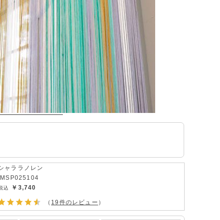
シャララノレン
IMSP025104
￥3,740
（
19件のレビュー
）