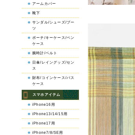
アームカバー
靴下
サンダル/シューズ/ブー
ツ
ポーチ/キーケース/ペン
ケース
腕時計/ベルト
日傘/レイングッズ/セン
ス
財布/コインケース/パス
ケース
スマホアイテム
iPhone16用
iPhone13/14/15用
iPhone17用
iPhone7/8/SE用