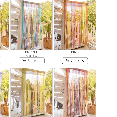
PURPLE
PINK
残り僅か