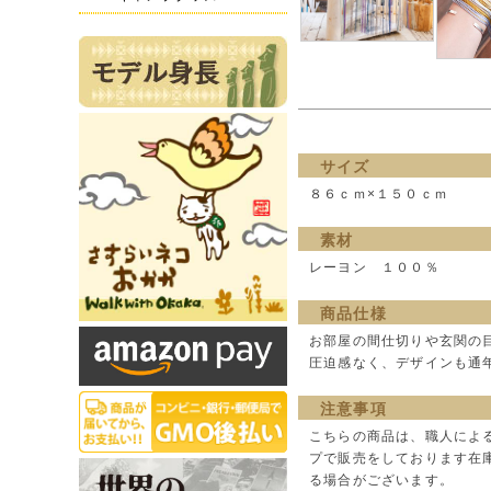
サイズ
８６ｃｍ×１５０ｃｍ
素材
レーヨン １００％
商品仕様
お部屋の間仕切りや玄関の
圧迫感なく、デザインも通
注意事項
こちらの商品は、職人によ
プで販売をしております在
る場合がございます。