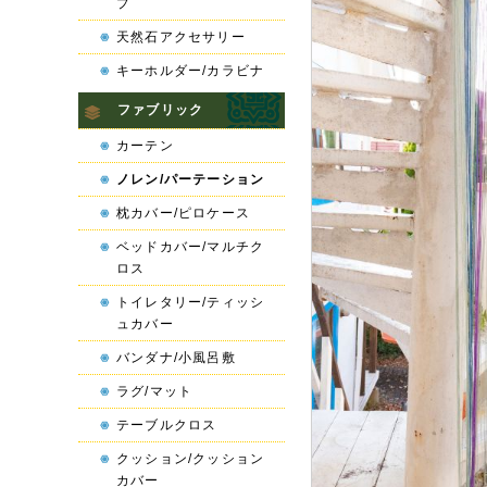
プ
天然石アクセサリー
キーホルダー/カラビナ
ファブリック
カーテン
ノレン/パーテーション
枕カバー/ピロケース
ベッドカバー/マルチク
ロス
トイレタリー/ティッシ
ュカバー
バンダナ/小風呂敷
ラグ/マット
テーブルクロス
クッション/クッション
カバー