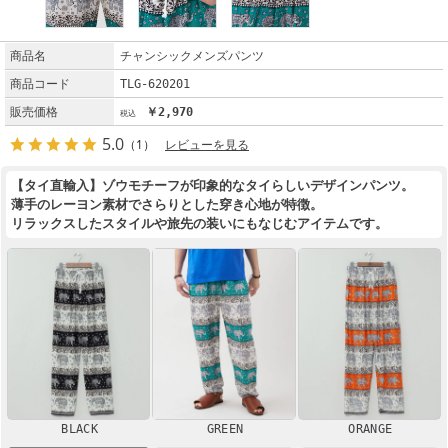
商品名
チャンシックメンズパンツ
商品コード
TLG-620201
販売価格
￥2,970
5.0
（1）
レビューを見る
【タイ直輸入】ゾウモチーフが印象的なタイらしいデザインパンツ。
薄手のレーヨン素材でさらりとした穿き心地が特徴。
リラックスしたスタイルや旅先の装いにもなじむアイテムです。
BLACK
GREEN
ORANGE