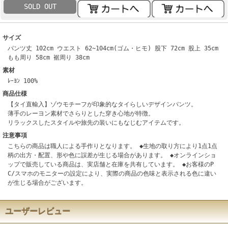
SOLD OUT
サイズ
パンツ丈 102cm ウエスト 62~104cm(ゴム・ヒモ) 股下 72cm 股上 35cm
もも周り 58cm 裾周り 38cm
素材
ﾚｰﾖﾝ 100%
商品仕様
【タイ直輸入】ゾウモチーフが印象的なタイらしいデザインパンツ。
薄手のレーヨン素材でさらりとした穿き心地が特徴。
リラックスしたスタイルや旅先の装いにもなじむアイテムです。
注意事項
こちらの商品は職人による手作りとなります。 ◆生地の取り方により1点1点
柄の出方・配置、形や色に誤差が生じる場合があります。 ◆オンラインショ
ップで販売している商品は、実店舗と在庫を共有しています。 ◆お客様のP
C/スマホのモニターの設定により、実際の商品の色味と表示される色に違い
が生じる場合がございます。
ユーザーレビュー