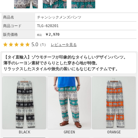
商品名
チャンシックメンズパンツ
商品コード
TLG-620201
販売価格
￥2,970
5.0
（1）
レビューを見る
【タイ直輸入】ゾウモチーフが印象的なタイらしいデザインパンツ。
薄手のレーヨン素材でさらりとした穿き心地が特徴。
リラックスしたスタイルや旅先の装いにもなじむアイテムです。
BLACK
GREEN
ORANGE