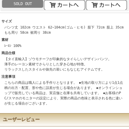
SOLD OUT
サイズ
パンツ丈 102cm ウエスト 62~104cm(ゴム・ヒモ) 股下 72cm 股上 35cm
もも周り 58cm 裾周り 38cm
素材
ﾚｰﾖﾝ 100%
商品仕様
【タイ直輸入】ゾウモチーフが印象的なタイらしいデザインパンツ。
薄手のレーヨン素材でさらりとした穿き心地が特徴。
リラックスしたスタイルや旅先の装いにもなじむアイテムです。
注意事項
こちらの商品は職人による手作りとなります。 ◆生地の取り方により1点1点
柄の出方・配置、形や色に誤差が生じる場合があります。 ◆オンラインショ
ップで販売している商品は、実店舗と在庫を共有しています。 ◆お客様のP
C/スマホのモニターの設定により、実際の商品の色味と表示される色に違い
が生じる場合がございます。
ユーザーレビュー