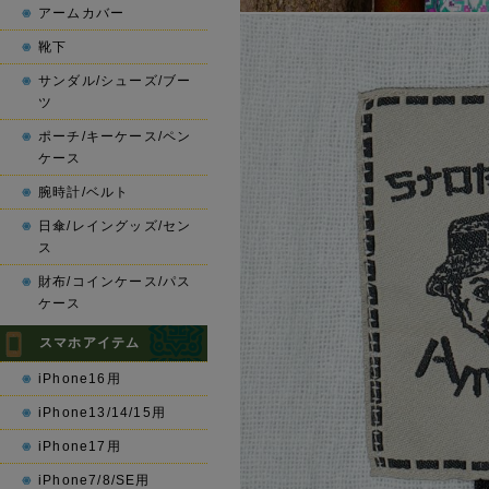
アームカバー
靴下
サンダル/シューズ/ブー
ツ
ポーチ/キーケース/ペン
ケース
腕時計/ベルト
日傘/レイングッズ/セン
ス
財布/コインケース/パス
ケース
スマホアイテム
iPhone16用
iPhone13/14/15用
iPhone17用
iPhone7/8/SE用