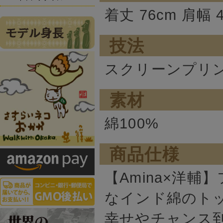
着丈 76cm 肩幅 4
技法
スクリーンプリ
素材
綿100%
商品仕様
【Amina×洋
なインド綿のト
幸せやチャンス