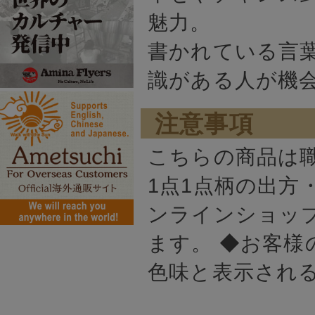
魅力。
書かれている言葉は「Kn
識がある人が機
注意事項
こちらの商品は
1点1点柄の出方
ンラインショッ
ます。 ◆お客様
色味と表示され