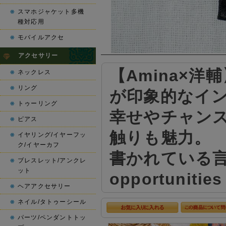
スマホジャケット多機
種対応用
モバイルアクセ
アクセサリー
【Amina×
ネックレス
リング
が印象的なイ
トゥーリング
幸せやチャン
ピアス
触りも魅力。
イヤリング/イヤーフッ
ク/イヤーカフ
書かれている言葉は「
ブレスレット/アンクレ
ット
opportun
ヘアアクセサリー
ネイル/タトゥーシール
パーツ/ペンダントトッ