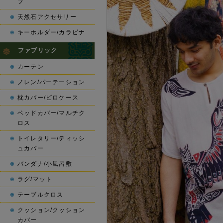
プ
天然石アクセサリー
キーホルダー/カラビナ
ファブリック
カーテン
ノレン/パーテーション
枕カバー/ピロケース
ベッドカバー/マルチク
ロス
トイレタリー/ティッシ
ュカバー
バンダナ/小風呂敷
ラグ/マット
テーブルクロス
クッション/クッション
カバー