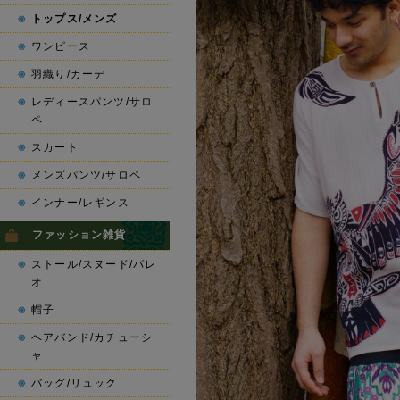
トップス/メンズ
ワンピース
羽織り/カーデ
レディースパンツ/サロ
ペ
スカート
メンズパンツ/サロペ
インナー/レギンス
ファッション雑貨
ストール/スヌード/パレ
オ
帽子
ヘアバンド/カチューシ
ャ
バッグ/リュック