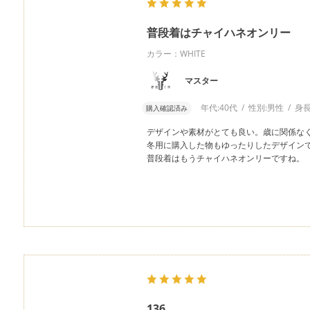
普段着はチャイハネオンリー
カラー：WHITE
マスター
年代:
40代
性別:
男性
身長
購入確認済み
デザインや素材がとても良い。歳に関係な
冬用に購入した物もゆったりしたデザイン
普段着はもうチャイハネオンリーですね。
136