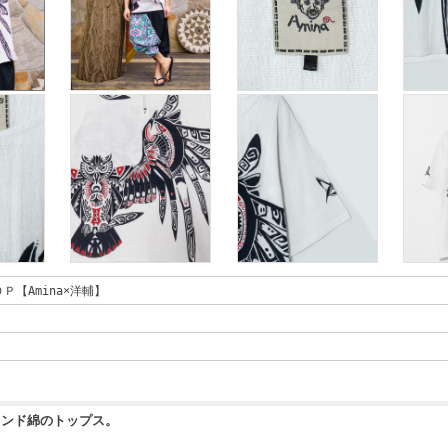
Ｐ【Amina×洋輔】
インド綿のトップス。
。