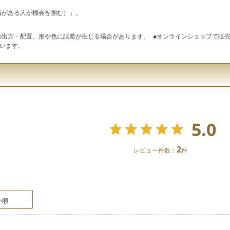
es（知識がある人が機会を掴む）」。
の出方・配置、形や色に誤差が生じる場合があります。 ◆オンラインショップで販売
います。
5.0
2
レビュー件数：
件
い順