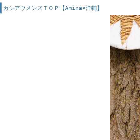
カシアウメンズＴＯＰ【Amina×洋輔】