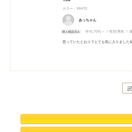
カラー：WHITE
あっちゃん
年代:
70代～
性別:
男性
身
購入確認済み
思っていたとおりでとても気に入りました