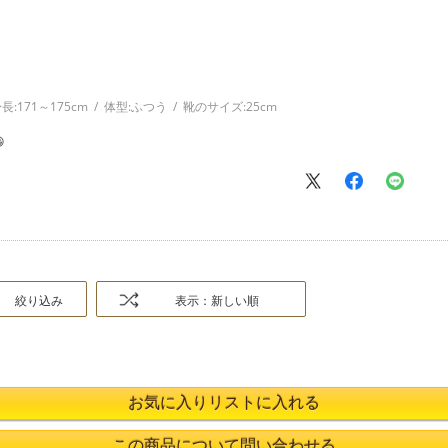
長:
171～175cm
体型:
ふつう
靴のサイズ:
25cm

絞り込み
表示：新しい順