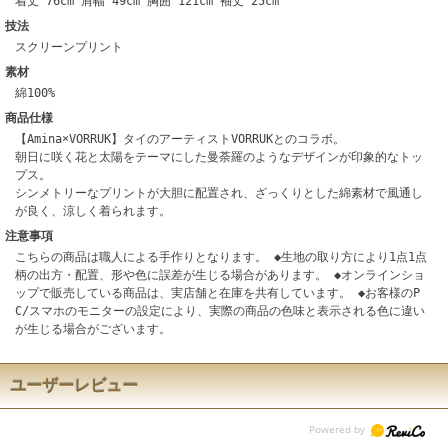
着丈 76cm 肩幅 49cm 胸囲 121cm 袖丈 25cm
技法
スクリーンプリント
素材
綿100%
商品仕様
【Amina×VORRUK】タイのアーティストVORRUKとのコラボ。
朝日に咲く花と太陽をテーマにした曼荼羅のようなデザインが印象的なトッ
プス。
シンメトリーなプリントが大胆に配置され、ざっくりとした綿素材で風通し
が良く、涼しく着られます。
注意事項
こちらの商品は職人による手作りとなります。 ◆生地の取り方により1点1点
柄の出方・配置、形や色に誤差が生じる場合があります。 ◆オンラインショ
ップで販売している商品は、実店舗と在庫を共有しています。 ◆お客様のP
C/スマホのモニターの設定により、実際の商品の色味と表示される色に違い
が生じる場合がございます。
ユーザーレビュー