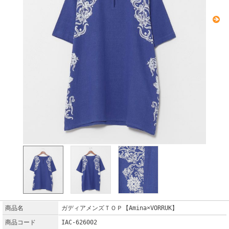
商品名
ガディアメンズＴＯＰ【Amina×VORRUK】
商品コード
IAC-626002