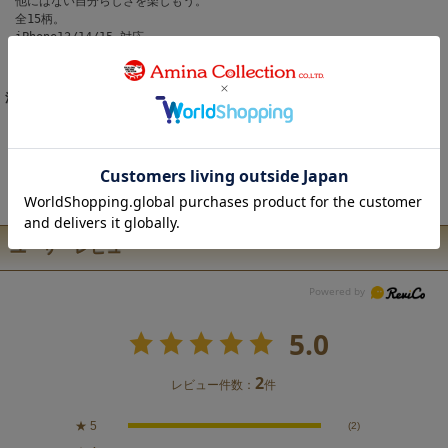
他にはない自分らしさを楽しもう。
全15柄。
iPhone13/14/15 対応。
兼用のボディであるため装着いただく機種によってはカメラ穴周りに若干の
隙間が発生しますが使用に問題ございません。
注意事項
こちらの商品は職人による手作りとなります。 ◆生地の取り方により1点1点
柄の出方・配置、形や色に誤差が生じる場合があります。 ◆オンラインショ
ップで販売している商品は、実店舗と在庫を共有しています。 ◆お客様のP
C/スマホのモニターの設定により、実際の商品の色味と表示される色に違い
が生じる場合がございます。
ユーザーレビュー
5.0
2
レビュー件数：
件
★
5
(2)