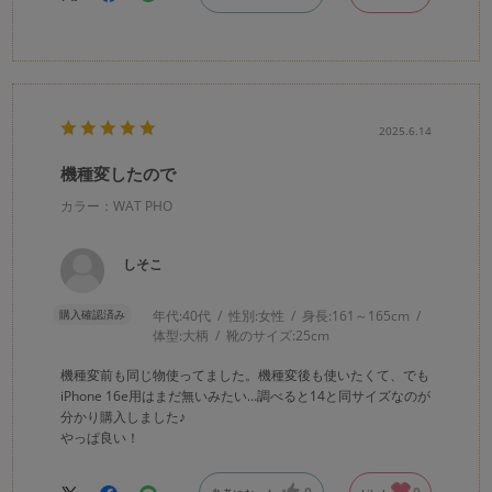
2025.6.14
機種変したので
カラー：WAT PHO
しそこ
購入確認済み
年代:
40代
性別:
女性
身長:
161～165cm
体型:
大柄
靴のサイズ:
25cm
機種変前も同じ物使ってました。機種変後も使いたくて、でも
iPhone 16e用はまだ無いみたい…調べると14と同サイズなのが
分かり購入しました♪
やっぱ良い！