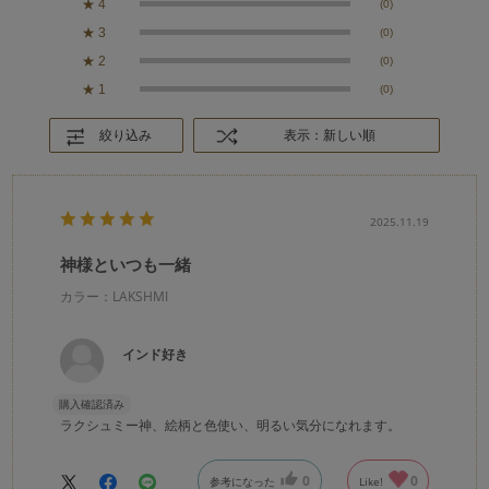
★
4
(0)
★
3
(0)
★
2
(0)
★
1
(0)
絞り込み
表示：新しい順
2025.11.19
神様といつも一緒
カラー：LAKSHMI
インド好き
購入確認済み
ラクシュミー神、絵柄と色使い、明るい気分になれます。
0
0
参考になった
Like!