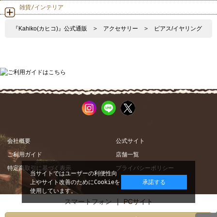
雑貨/インテリア
『Kahiko(カヒコ)』公式通販
>
アクセサリー
>
ピアス/イヤリング
会社概要
公式サイト
ご利用ガイド
店舗一覧
特定商取引に基づく表示
プライバシーポリシー
当サイトではユーザーの利便性向
上やサイト改善のためにCookieを
承諾する
使用しています。
スマートフォン |
PCサイト