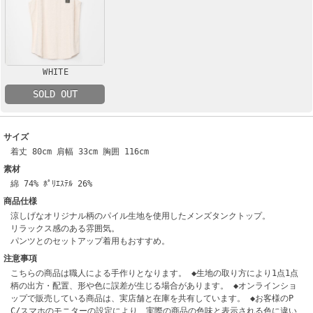
WHITE
SOLD OUT
サイズ
着丈 80cm 肩幅 33cm 胸囲 116cm
素材
綿 74% ﾎﾟﾘｴｽﾃﾙ 26%
商品仕様
涼しげなオリジナル柄のパイル生地を使用したメンズタンクトップ。
リラックス感のある雰囲気。
パンツとのセットアップ着用もおすすめ。
注意事項
こちらの商品は職人による手作りとなります。 ◆生地の取り方により1点1点
柄の出方・配置、形や色に誤差が生じる場合があります。 ◆オンラインショ
ップで販売している商品は、実店舗と在庫を共有しています。 ◆お客様のP
C/スマホのモニターの設定により、実際の商品の色味と表示される色に違い