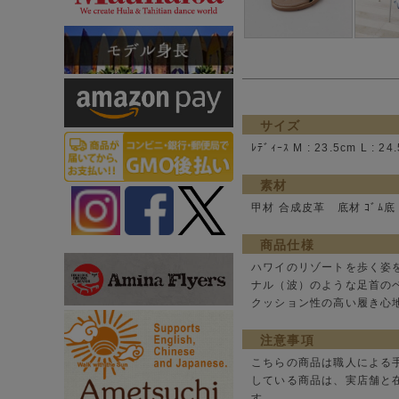
サイズ
ﾚﾃﾞｨｰｽ M : 23.5cm L 
素材
甲材 合成皮革 底材 ｺﾞﾑ底
商品仕様
ハワイのリゾートを歩く姿
ナル（波）のような足首の
クッション性の高い履き心
注意事項
こちらの商品は職人による
している商品は、実店舗と
す。