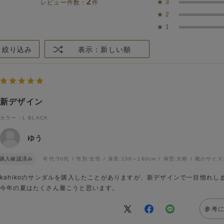
2
★
3
レビュー件数：
件
★
2
★
1
絞り込み
表示：新しい順
新デザイン
カラー：L BLACK
ゆう
購入確認済み
年代:
50代
性別:
女性
身長:
156～160cm
体型:
大柄
靴のサイズ
kahikoのサンダルを購入したことがありますが、新デザインで一目惚れし
今年の夏はたくさん履こうと思います。
参考