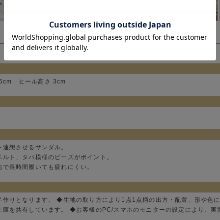
: 24.5cm ヒール高さ 3cm
を連想させるサンダル。
ベルト、タパ模様のビーズがポイント。
地で長時間履いても疲れにくい。
手作りとなります。 ◆生地の取り方により1点1点柄の出方・配置、形や色
在庫を共有しています。 ◆お客様のPC/スマホのモニターの設定により、