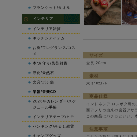
ブランケット/タオル
インテリア
インテリア雑貨
キッチンアイテム
お香/フレグランス/コス
メ
サイズ
全長 20cm
本/お守り/民芸雑貨
浄化/天然石
素材
文具/ポチ袋
木 ﾎﾟﾘｴｽﾃﾙ
楽器/音楽CD
商品仕様
2026年カレンダー/スケ
インドネシア ロンボク島
ジュール手帳
西アフリカ由来の楽器アサ
この商品はパチカといい、
インテリアテープ/ヒモ
ハンギング/吊るし雑貨
注意事項
キャンプグッズ
こちらの商品は職人による