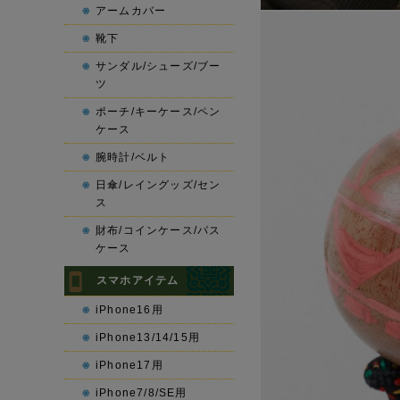
アームカバー
靴下
サンダル/シューズ/ブー
ツ
ポーチ/キーケース/ペン
ケース
腕時計/ベルト
日傘/レイングッズ/セン
ス
財布/コインケース/パス
ケース
スマホアイテム
iPhone16用
iPhone13/14/15用
iPhone17用
iPhone7/8/SE用