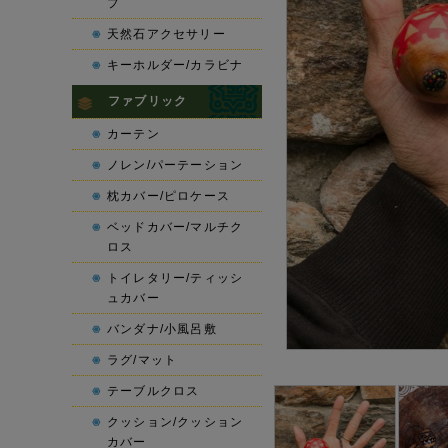
プ
天然石アクセサリー
キーホルダー/カラビナ
ファブリック
カーテン
ノレン/パーテーション
枕カバー/ピロケース
ベッドカバー/マルチク
ロス
トイレタリー/ティッシ
ュカバー
バンダナ/小風呂敷
ラグ/マット
テーブルクロス
クッション/クッション
カバー