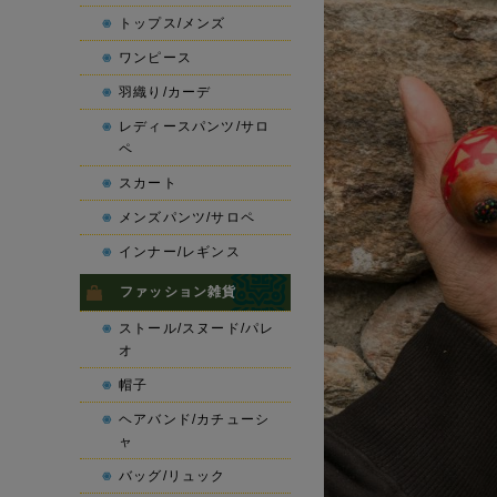
トップス/メンズ
ワンピース
羽織り/カーデ
レディースパンツ/サロ
ペ
スカート
メンズパンツ/サロペ
インナー/レギンス
ファッション雑貨
ストール/スヌード/パレ
オ
帽子
ヘアバンド/カチューシ
ャ
バッグ/リュック