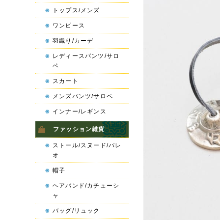
トップス/メンズ
ワンピース
羽織り/カーデ
レディースパンツ/サロ
ペ
スカート
メンズパンツ/サロペ
インナー/レギンス
ファッション雑貨
ストール/スヌード/パレ
オ
帽子
ヘアバンド/カチューシ
ャ
バッグ/リュック