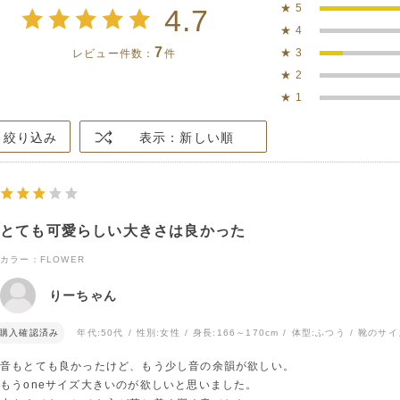
★
5
4.7
★
4
7
★
3
レビュー件数：
件
★
2
★
1
絞り込み
表示：新しい順
とても可愛らしい大きさは良かった
カラー：FLOWER
りーちゃん
購入確認済み
年代:
50代
性別:
女性
身長:
166～170cm
体型:
ふつう
靴のサイ
音もとても良かったけど、もう少し音の余韻が欲しい。
もうoneサイズ大きいのが欲しいと思いました。