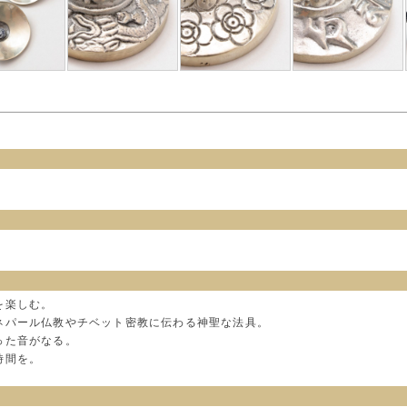
を楽しむ。
ネパール仏教やチベット密教に伝わる神聖な法具。
った音がなる。
時間を。