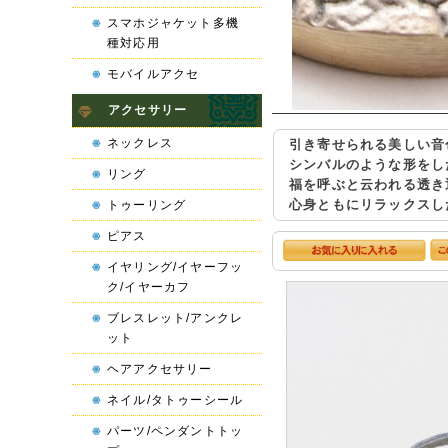
スマホジャケット多機
種対応用
モバイルアクセ
アクセサリー
ネックレス
引き寄せられる美しい音
シンバルのような形をし
リング
福を呼ぶと云われる透き
心身ともにリラックスし
トゥーリング
ピアス
イヤリング/イヤーフッ
ク/イヤーカフ
ブレスレット/アンクレ
ット
ヘアアクセサリー
ネイル/タトゥーシール
パーツ/ペンダントトッ