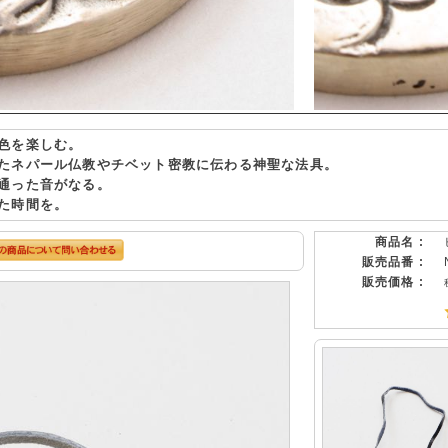
色を楽しむ。
たネパール仏教やチベット密教に伝わる神聖な法具。
通った音がなる。
た時間を。
商品名 :
販売品番 :
販売価格 :