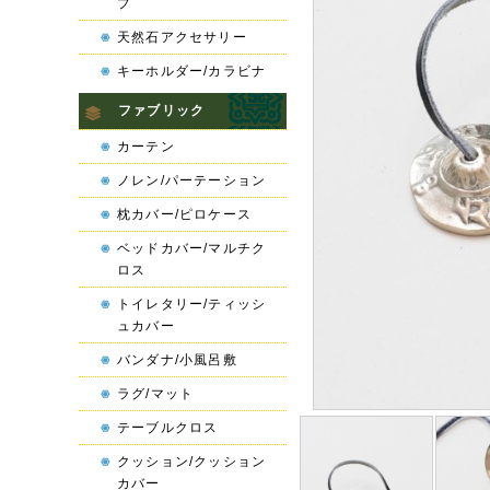
プ
天然石アクセサリー
キーホルダー/カラビナ
ファブリック
カーテン
ノレン/パーテーション
枕カバー/ピロケース
ベッドカバー/マルチク
ロス
トイレタリー/ティッシ
ュカバー
バンダナ/小風呂敷
ラグ/マット
テーブルクロス
クッション/クッション
カバー