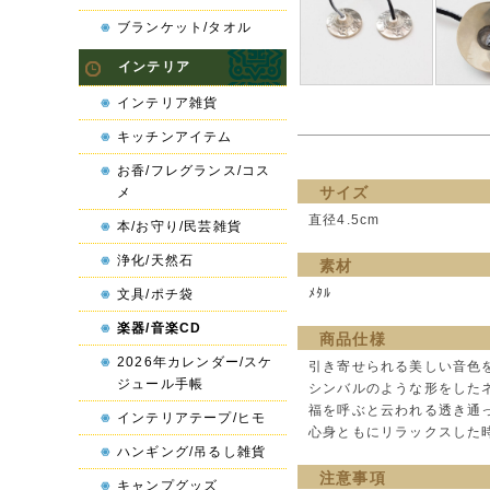
ブランケット/タオル
インテリア
インテリア雑貨
キッチンアイテム
お香/フレグランス/コス
サイズ
メ
直径4.5cm
本/お守り/民芸雑貨
浄化/天然石
素材
ﾒﾀﾙ
文具/ポチ袋
楽器/音楽CD
商品仕様
2026年カレンダー/スケ
引き寄せられる美しい音色
ジュール手帳
シンバルのような形をした
福を呼ぶと云われる透き通
インテリアテープ/ヒモ
心身ともにリラックスした
ハンギング/吊るし雑貨
注意事項
キャンプグッズ