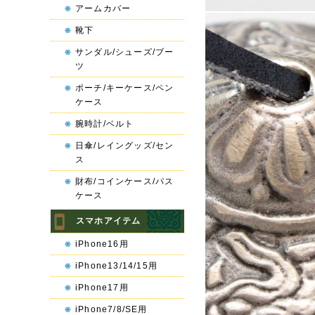
アームカバー
靴下
サンダル/シューズ/ブー
ツ
ポーチ/キーケース/ペン
ケース
腕時計/ベルト
日傘/レイングッズ/セン
ス
財布/コインケース/パス
ケース
スマホアイテム
iPhone16用
iPhone13/14/15用
iPhone17用
iPhone7/8/SE用