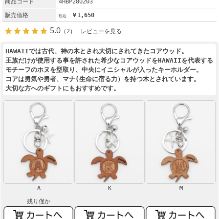
商品コード
4HBP280203
販売価格
￥1,650
5.0
（2）
レビューを見る
HAWAIIでは古代、神の木とされ大切にされてきたコアウッド。
王族だけが使用する事を許された希少なコアウッドをHAWAIIを代表する
モチーフのホヌを型取り、中央にイニシャルが入ったキーホルダー。
コアは勇気や勇者、マナ(生命に宿る力）を持つ木とされています。
大切な方へのギフトにもおすすめです。
A
K
M
残り僅か