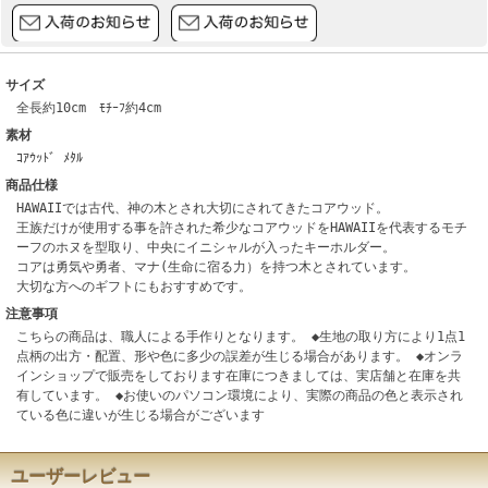
サイズ
全長約10cm ﾓﾁｰﾌ約4cm
素材
ｺｱｳｯﾄﾞ ﾒﾀﾙ
商品仕様
HAWAIIでは古代、神の木とされ大切にされてきたコアウッド。
王族だけが使用する事を許された希少なコアウッドをHAWAIIを代表するモチ
ーフのホヌを型取り、中央にイニシャルが入ったキーホルダー。
コアは勇気や勇者、マナ(生命に宿る力）を持つ木とされています。
大切な方へのギフトにもおすすめです。
注意事項
こちらの商品は、職人による手作りとなります。 ◆生地の取り方により1点1
点柄の出方・配置、形や色に多少の誤差が生じる場合があります。 ◆オンラ
インショップで販売をしております在庫につきましては、実店舗と在庫を共
有しています。 ◆お使いのパソコン環境により、実際の商品の色と表示され
ている色に違いが生じる場合がございます
ユーザーレビュー