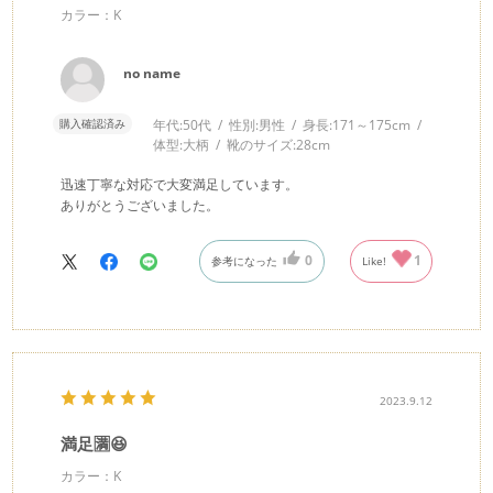
カラー：K
no name
購入確認済み
年代:
50代
性別:
男性
身長:
171～175cm
体型:
大柄
靴のサイズ:
28cm
迅速丁寧な対応で大変満足しています。
ありがとうございました。
0
1
参考になった
Like!
2023.9.12
満足🈵😆
カラー：K