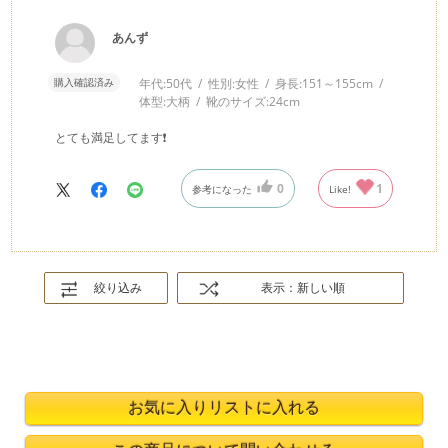
あんず
購入確認済み
年代:
50代
性別:
女性
身長:
151～155cm
体型:
大柄
靴のサイズ:
24cm
とても満足してます❗
0
1
参考になった
Like!
絞り込み
表示：新しい順