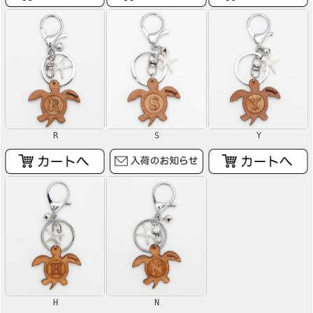
R
S
Y
H
N