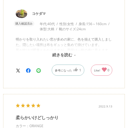
コケダマ
購入確認済み
年代:
40代
性別:
女性
身長:
156～160cm
体型:
大柄
靴のサイズ:
24cm
明かりを取り入れたい窓が多めの家に、色を揃えて購入しまし
た。隠したい場所は布をギュッと集めて掛けています。
風が吹けば暖簾とわかりますが、普段は一枚の布に見えます。
続きを読む
2枚に分かれてるところで結んだりして楽しんでいます。
1
0
参考になった
Like!
2022.9.13
柔らかいけどしっかり
カラー：ORANGE