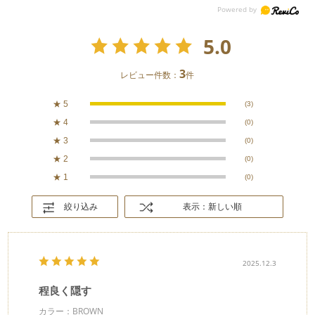
5.0
3
レビュー件数：
件
★
5
(3)
★
4
(0)
★
3
(0)
★
2
(0)
★
1
(0)
絞り込み
表示：新しい順
2025.12.3
程良く隠す
カラー：BROWN