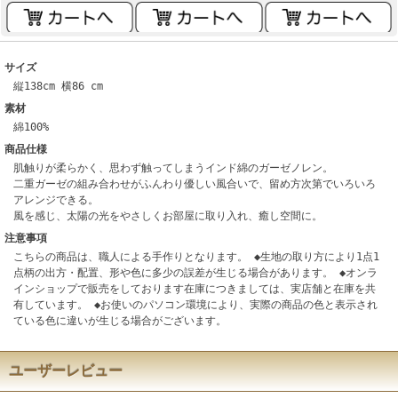
サイズ
縦138cm 横86 cm
素材
綿100%
商品仕様
肌触りが柔らかく、思わず触ってしまうインド綿のガーゼノレン。
二重ガーゼの組み合わせがふんわり優しい風合いで、留め方次第でいろいろ
アレンジできる。
風を感じ、太陽の光をやさしくお部屋に取り入れ、癒し空間に。
注意事項
こちらの商品は、職人による手作りとなります。 ◆生地の取り方により1点1
点柄の出方・配置、形や色に多少の誤差が生じる場合があります。 ◆オンラ
インショップで販売をしております在庫につきましては、実店舗と在庫を共
有しています。 ◆お使いのパソコン環境により、実際の商品の色と表示され
ている色に違いが生じる場合がございます。
ユーザーレビュー