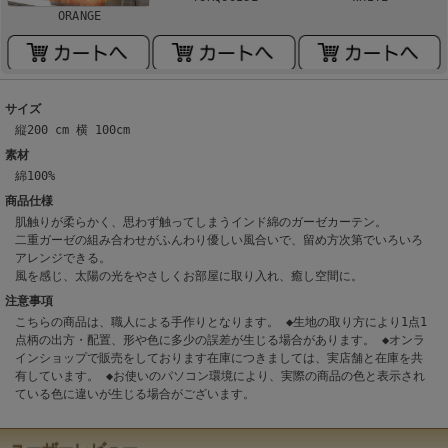
ORANGE
サイズ
縦200 cm 横 100cm
素材
綿100%
商品仕様
肌触りが柔らかく、思わず触ってしまうインド綿のガーゼカーテン。
二重ガーゼの組み合わせがふんわり優しい風合いで、留め方次第でいろいろ
アレンジできる。
風を感じ、太陽の光をやさしくお部屋に取り入れ、癒し空間に。
注意事項
こちらの商品は、職人による手作りとなります。 ◆生地の取り方により1点1
点柄の出方・配置、形や色に多少の誤差が生じる場合があります。 ◆オンラ
インショップで販売をしております在庫につきましては、実店舗と在庫を共
有しています。 ◆お使いのパソコン環境により、実際の商品の色と表示され
ている色に違いが生じる場合がございます。