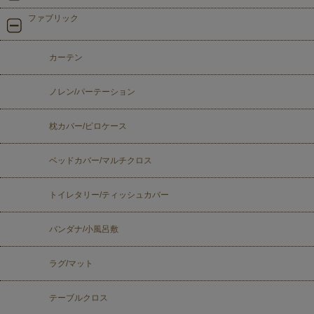
ファブリック
カーテン
ノレン/パーテーション
枕カバー/ピロケース
ベッドカバー/マルチクロス
トイレタリー/ティッシュカバー
バンダナ/小風呂敷
ラグ/マット
テーブルクロス