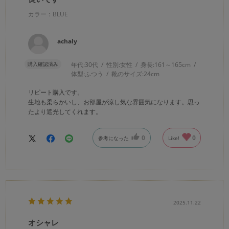
カラー：BLUE
achaly
購入確認済み
年代:
30代
性別:
女性
身長:
161～165cm
体型:
ふつう
靴のサイズ:
24cm
リピート購入です。
生地も柔らかいし、お部屋が涼し気な雰囲気になります。思っ
たより遮光してくれます。
0
0
参考になった
Like!
2025.11.22
オシャレ