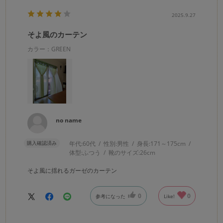
2025.9.27
そよ風のカーテン
カラー：GREEN
no name
購入確認済み
年代:
60代
性別:
男性
身長:
171～175cm
体型:
ふつう
靴のサイズ:
26cm
そよ風に揺れるガーゼのカーテン
0
0
参考になった
Like!