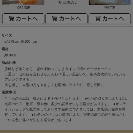
TURQUOISE
ORANGE
WHITE
サイズ
縦178cm 横100 cm
素材
綿100%
商品仕様
肌触りが柔らかく、思わず触ってしまうインド綿のガーゼカーテン。
二重ガーゼの組み合わせがふんわり優しい風合いで、留め方次第でいろいろ
アレンジできる。
風を感じ、太陽の光をやさしくお部屋に取り入れ、癒し空間に。
注意事項
こちらの商品は、職人による手作りとなります。 ◆生地の取り方により1点1
点柄の出方・配置、形や色に多少の誤差が生じる場合があります。 ◆オンラ
インショップで販売をしております在庫につきましては、実店舗と在庫を共
有しています。 ◆お使いのパソコン環境により、実際の商品の色と表示され
ている色に違いが生じる場合がございます