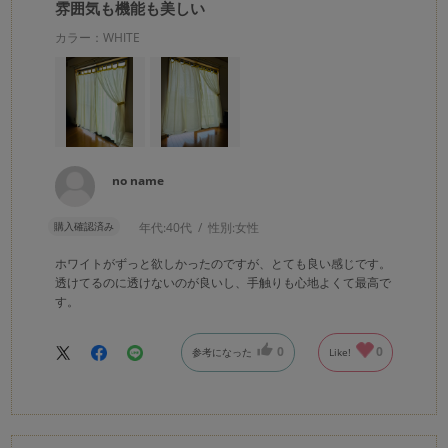
雰囲気も機能も美しい
カラー：WHITE
no name
購入確認済み
年代:
40代
性別:
女性
ホワイトがずっと欲しかったのですが、とても良い感じです。
透けてるのに透けないのが良いし、手触りも心地よくて最高で
す。
0
0
参考になった
Like!