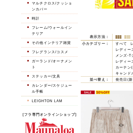
マルチクロス/クッショ
ンカバー
時計
フレーム/ウォールイン
テリア
表示方法：
その他インテリア雑貨
小カテゴリー：
すべて
レディース
フレグランス/コスメ
メンズ-T
ガーランド/オーナメン
レディース
ト
カーテン(
キャンドル
ステッカー/文具
並べ替え：
発売日(新
カレンダー/スケジュー
ル手帳
LEIGHTON LAM
[フラ専門オンラインショップ]