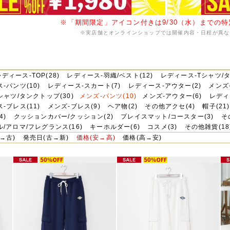
※「期間限定」アイコン付きは9/30（水）までの
※実店舗とオンラインショップでは開催内容・日程が異な
レディース-TOP(28)
レディース-羽織/ベスト(12)
レディース-Tシャツ/タ
-パンツ(10)
レディース-スカート(7)
レディース-アウター(2)
メンズ-
シャツ/タンクトップ(30)
メンズ-パンツ(10)
メンズ-アウター(6)
レディ
-ブレス(11)
メンズ-ブレス(9)
ヘア物(2)
その他アクセ(4)
帽子(21)
4)
クッションカバー/クッション(2)
プレイスマット/コースター(3)
そ
/アロマ/フレグランス(16)
キーホルダー(6)
コスメ(3)
その他雑貨(18
→古)
発売日(古→新)
価格(安→高)
価格(高→安)