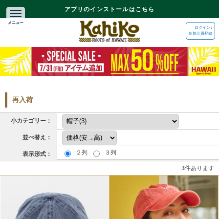
アプリのインストールはこちら
ログイン /
新規会員登録
再入荷
小カテゴリー：
並べ替え：
２列
３列
表示形式：
3
件あります