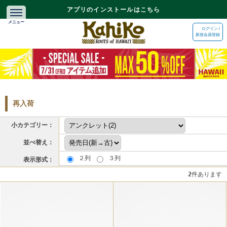
アプリのインストールはこちら
ログイン /
新規会員登録
再入荷
小カテゴリー：
並べ替え：
２列
３列
表示形式：
2
件あります