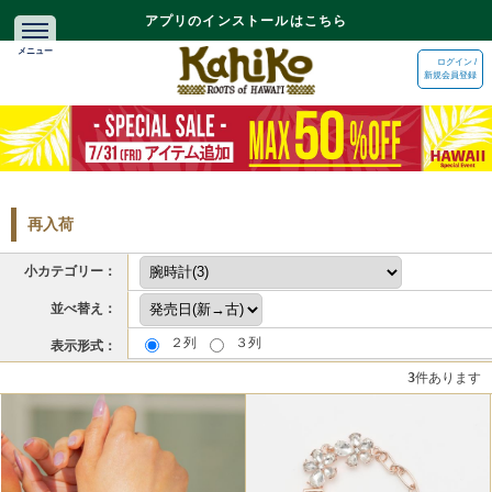
アプリのインストールはこちら
ログイン /
新規会員登録
再入荷
小カテゴリー：
並べ替え：
２列
３列
表示形式：
3
件あります