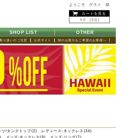
ようこそ ゲスト 様
カートを見る
￥0 (0点)
SHOP LIST
OTHER
取り扱いのご注意
公式サイト
卸のお取引をご希望のお客様へ
ャツ/タンクトップ(2)
レディース-ネックレス(34)
)
メンズ-ネックレス(9)
メンズ-リング(7)