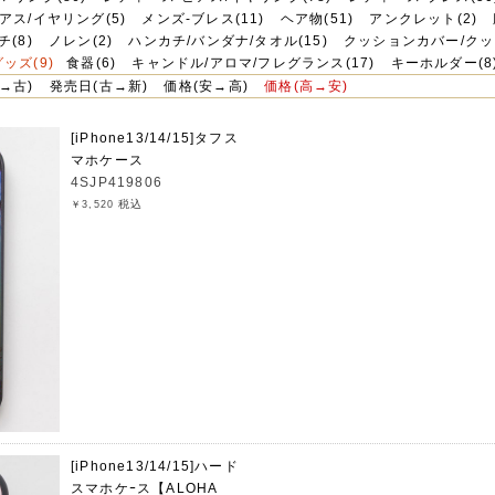
アス/イヤリング(5)
メンズ-ブレス(11)
ヘア物(51)
アンクレット(2)
チ(8)
ノレン(2)
ハンカチ/バンダナ/タオル(15)
クッションカバー/クッ
ッズ(9)
食器(6)
キャンドル/アロマ/フレグランス(17)
キーホルダー(8
→古)
発売日(古→新)
価格(安→高)
価格(高→安)
[iPhone13/14/15]タフス
マホケース
4SJP419806
税込
￥3,520
[iPhone13/14/15]ハード
スマホケｰス【ALOHA