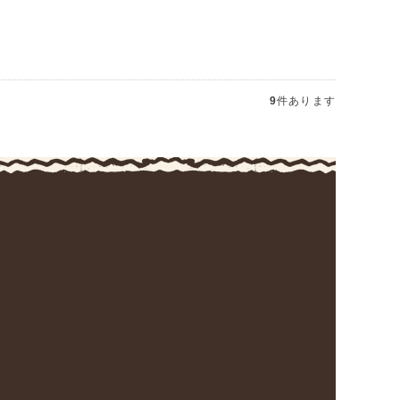
9
件あります