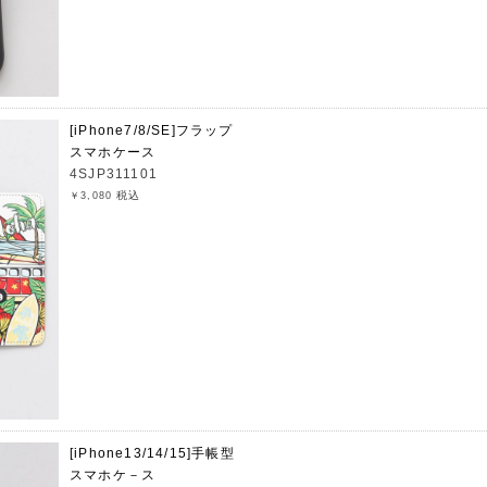
[iPhone7/8/SE]フラップ
スマホケース
4SJP311101
税込
￥3,080
[iPhone13/14/15]手帳型
スマホケ－ス