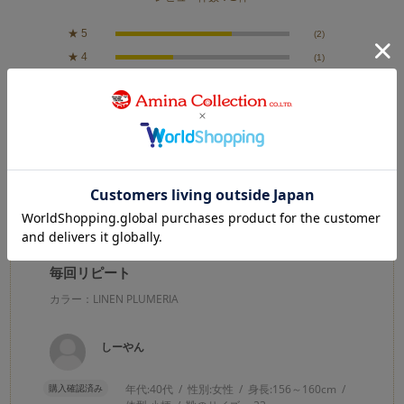
★
5
(2)
★
4
(1)
★
3
(0)
★
2
(0)
★
1
(0)
絞り込み
表示：新しい順
2023.11.3
毎回リピート
カラー：LINEN PLUMERIA
しーやん
購入確認済み
年代:
40代
性別:
女性
身長:
156～160cm