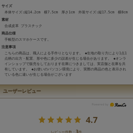
サイズ
本体サイズ:縦14.2cm 横7.5cm 厚さ1cm 外装サイズ:縦17.5cm 横8cm
素材
合成皮革 プラスチック
商品仕様
手帳型のスマホケースです。
注意事項
こちらの商品は、職人による手作りとなります。 ◆生地の取り方により1点1
点柄の出方・配置、形や色に多少の誤差が生じる場合があります。 ◆オンラ
インショップで販売をしております在庫につきましては、実店舗と在庫を共
有しています。 ◆お使いのパソコン環境により、実際の商品の色と表示され
ている色に違いが生じる場合がございます
ユーザーレビュー
4.7
3
レビュー件数：
件