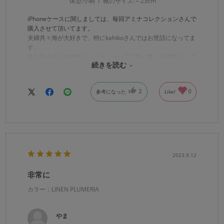
体型:
小柄
靴のサイズ:
～23cm
iPhoneケースに関しましては、毎回アミナコレクションさんで
購入させて頂いてます。
夫婦共々海が大好きで、特にkahikoさんではお世話になってま
す。
海を守るホヌの寄付バンドはショップに行く際、必ず購入して
続きを読む
います。
微々たる寄付かもしれませんが、もっと海の生き物達が快適に
暮らせる環境を作れる活動に少しでも力になれたらなと思う次
2
0
参考になった
Like!
第です。
2023.9.12
非常に
カラー：LINEN PLUMERIA
やま