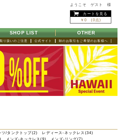
ようこそ ゲスト 様
カートを見る
￥0 (0点)
SHOP LIST
OTHER
取り扱いのご注意
公式サイト
卸のお取引をご希望のお客様へ
ャツ/タンクトップ(2)
レディース-ネックレス(34)
)
メンズ-ネックレス(9)
メンズ-リング(7)