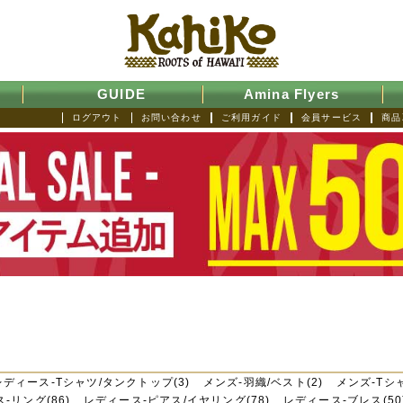
GUIDE
Amina Flyers
ログアウト
お問い合わせ
ご利用ガイド
会員サービス
商品
レディース-Tシャツ/タンクトップ(3)
メンズ-羽織/ベスト(2)
メンズ-Tシ
-リング(86)
レディース-ピアス/イヤリング(78)
レディース-ブレス(50