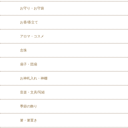
お守り・お守袋
お香/香立て
アロマ・コスメ
念珠
扇子・団扇
お神札入れ・神棚
音楽・文具/写経
季節の飾り
箸・箸置き