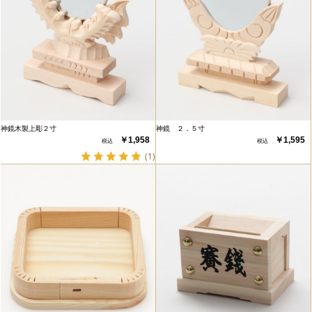
神鏡木製上彫２寸
神鏡 ２．５寸
￥1,958
￥1,595
(1)