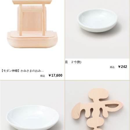
皿 ２寸(艶)
￥242
【モダン神棚】かみさまのおみ…
￥17,600