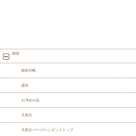
雑貨
御朱印帳
盛塩
お浄めの品
天然石
天然石パーツ/ペンダントトップ