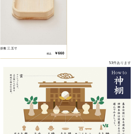
折敷 三.五寸
￥660
53
件あります