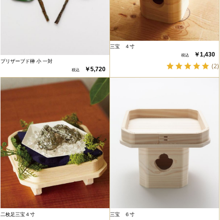
三宝 ４寸
￥1,430
プリザーブド榊 小 一対
(2)
￥5,720
二枚足三宝４寸
三宝 ６寸