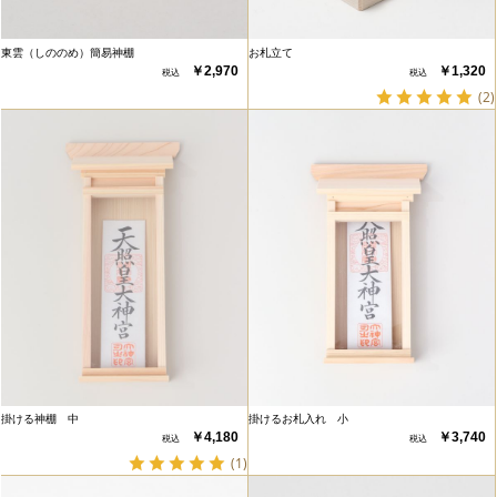
東雲（しののめ）簡易神棚
お札立て
￥2,970
￥1,320
(2)
掛ける神棚 中
掛けるお札入れ 小
￥4,180
￥3,740
(1)