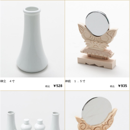
榊立 ４寸
神鏡 １．５寸
￥528
￥935