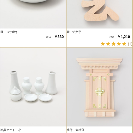
皿 ３寸(艶)
雲 切文字
￥330
￥1,210
(1)
神具セット 小
袖付 大神宮