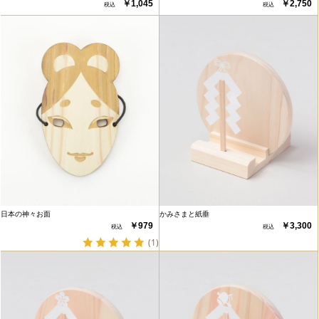
￥1,045
￥2,750
日本の神々お面
かみさまと紙垂
￥979
￥3,300
(1)