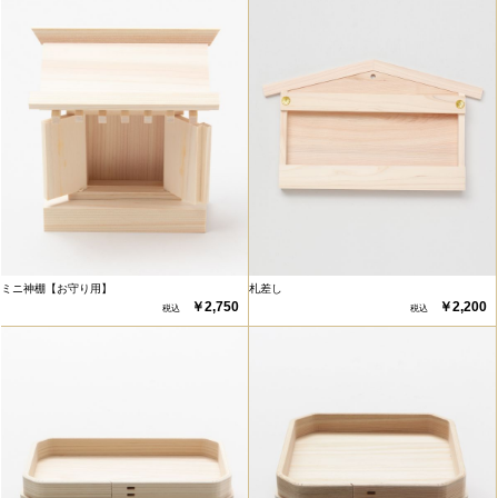
ミニ神棚【お守り用】
札差し
￥2,750
￥2,200