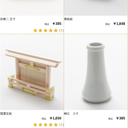
折敷二.五寸
賽銭箱
￥385
￥1,848
(1)
開運宝箱
榊立 ３寸
￥1,650
￥385
(1)