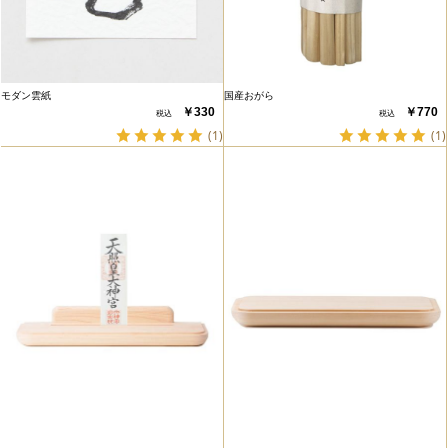
モダン雲紙
国産おがら
￥330
￥770
(1)
(1)