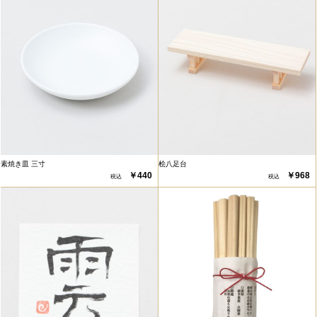
素焼き皿 三寸
桧八足台
￥440
￥968