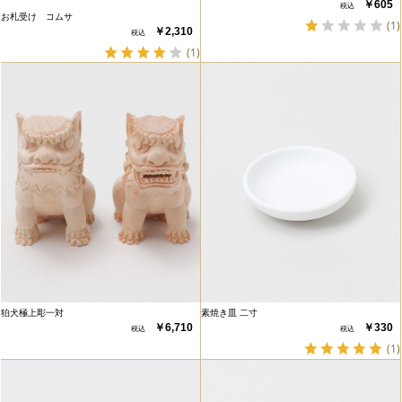
￥605
お札受け コムサ
(1)
￥2,310
(1)
狛犬極上彫一対
素焼き皿 二寸
￥6,710
￥330
(1)