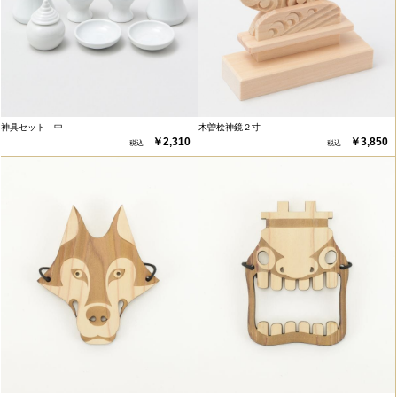
神具セット 中
木曽桧神鏡２寸
￥2,310
￥3,850