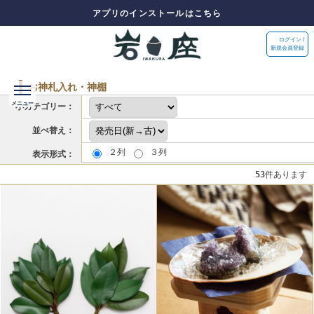
アプリのインストールはこちら
ログイン /
新規会員登録
お神札入れ・神棚
小カテゴリー：
並べ替え：
２列
３列
表示形式：
53
件あります