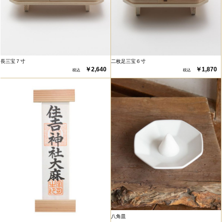
長三宝７寸
二枚足三宝６寸
￥2,640
￥1,870
八角皿