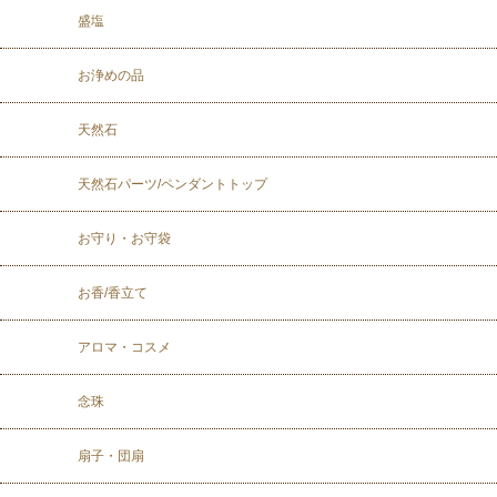
盛塩
お浄めの品
天然石
天然石パーツ/ペンダントトップ
お守り・お守袋
お香/香立て
アロマ・コスメ
念珠
扇子・団扇