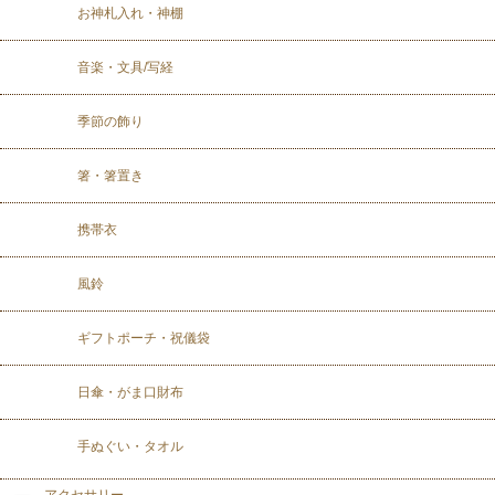
お神札入れ・神棚
音楽・文具/写経
季節の飾り
箸・箸置き
携帯衣
風鈴
ギフトポーチ・祝儀袋
日傘・がま口財布
手ぬぐい・タオル