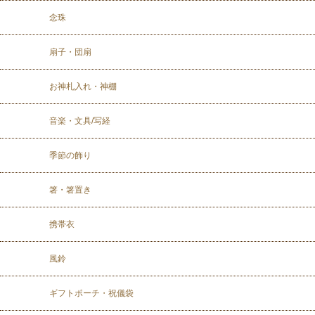
念珠
扇子・団扇
お神札入れ・神棚
音楽・文具/写経
季節の飾り
箸・箸置き
携帯衣
風鈴
ギフトポーチ・祝儀袋