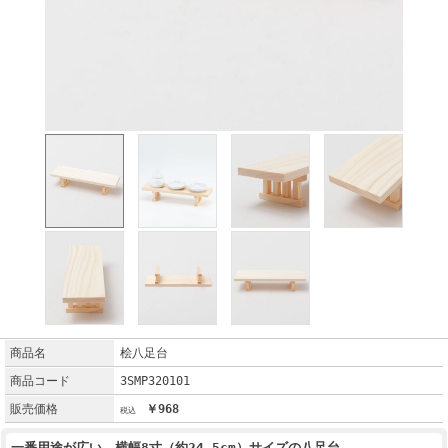
商品名
桧八足台
商品コード
3SMP320101
販売価格
￥968
一番用途が広い、横幅8寸（約24.5cm）サイズの八足台。