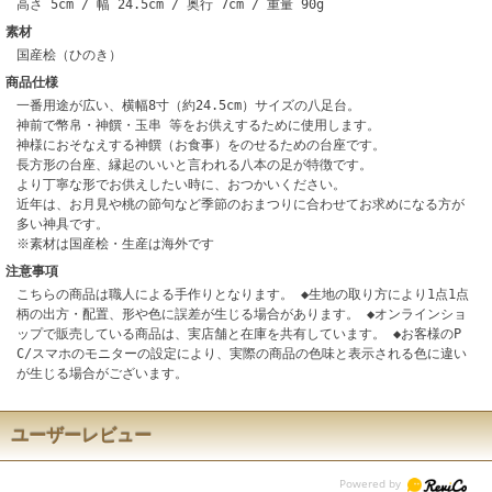
高さ 5cm / 幅 24.5cm / 奥行 7cm / 重量 90g
素材
国産桧（ひのき）
商品仕様
一番用途が広い、横幅8寸（約24.5cm）サイズの八足台。
神前で幣帛・神饌・玉串 等をお供えするために使用します。
神様におそなえする神饌（お食事）をのせるための台座です。
長方形の台座、縁起のいいと言われる八本の足が特徴です。
より丁寧な形でお供えしたい時に、おつかいください。
近年は、お月見や桃の節句など季節のおまつりに合わせてお求めになる方が
多い神具です。
※素材は国産桧・生産は海外です
注意事項
こちらの商品は職人による手作りとなります。 ◆生地の取り方により1点1点
柄の出方・配置、形や色に誤差が生じる場合があります。 ◆オンラインショ
ップで販売している商品は、実店舗と在庫を共有しています。 ◆お客様のP
C/スマホのモニターの設定により、実際の商品の色味と表示される色に違い
が生じる場合がございます。
ユーザーレビュー