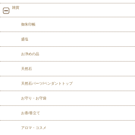
雑貨
御朱印帳
盛塩
お浄めの品
天然石
天然石パーツ/ペンダントトップ
お守り・お守袋
お香/香立て
アロマ・コスメ