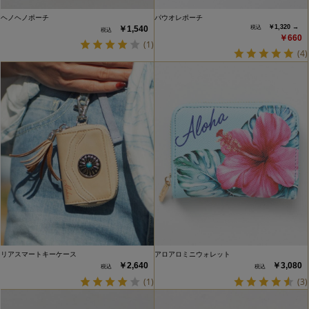
ヘノヘノポーチ
パウオレポーチ
￥1,320 →
￥1,540
￥660
(1)
(4)
リアスマートキーケース
アロアロミニウォレット
￥2,640
￥3,080
(1)
(3)