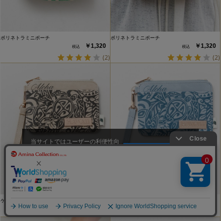
ポリネトラミニポーチ
ポリネトラミニポーチ
￥1,320
￥1,320
(2)
(2)
当サイトではユーザーの利便性向
上やサイト改善のためにCookieを
承諾する
使用しています。
ケイトトライバルカードケース
ケイトトライバルカードケース
￥2,640
￥2,640