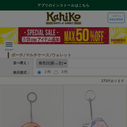
アプリのインストールはこちら
ログイン /
新規会員登録
ポーチ/マルチケース/ウォレット
並べ替え：
２列
３列
表示形式：
171
件あります