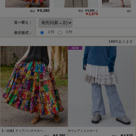
￥6,380
￥
￥5,940 →
￥2,970
並べ替え：
２列
３列
表示形式：
149
件あります
【一点物】ティアパッチスカー…
サリレアミニスカート
￥6,380
￥4,620