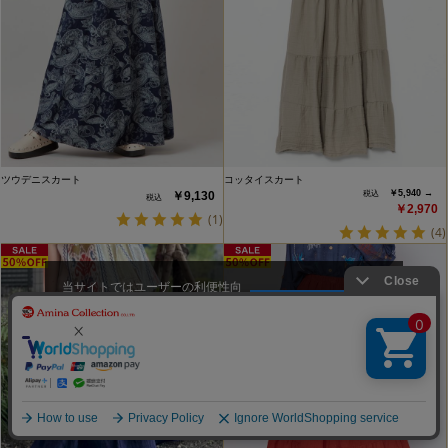
ツウデニスカート
コッタイスカート
￥5,940 →
￥9,130
￥2,970
(1)
(4)
当サイトではユーザーの利便性向
上やサイト改善のためにCookieを
承諾する
使用しています。