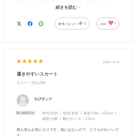
る為に🪷イエロー購入しました！絶対喜ぶ間違いなし♡
続きを読む
次のイベントはみんな揃って着る予定です♪
1
1
参考になった
Like!
2025.12.14
履きやすいスカート
カラー：YELLOW
ちびタンク
購入確認済み
年代:
50代
性別:
女性
身長:
146～150cm
体型:
小柄
靴のサイズ:
～23cm
柄も色もお気に入りです。他にはないので、とてもかわいいで
す。