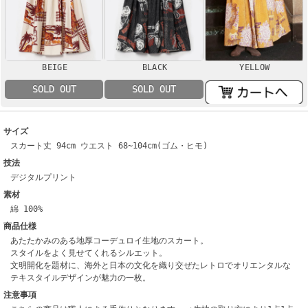
BEIGE
BLACK
YELLOW
SOLD OUT
SOLD OUT
サイズ
スカート丈 94cm ウエスト 68~104cm(ゴム・ヒモ)
技法
デジタルプリント
素材
綿 100%
商品仕様
あたたかみのある地厚コーデュロイ生地のスカート。
スタイルをよく見せてくれるシルエット。
文明開化を題材に、海外と日本の文化を織り交ぜたレトロでオリエンタルな
テキスタイルデザインが魅力の一枚。
注意事項