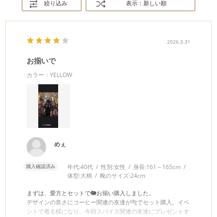
絞り込み
表示：新しい順
2026.3.31
お揃いで
カラー：YELLOW
めぇ
購入確認済み
年代:
40代
性別:
女性
身長:
161～165cm
体型:
大柄
靴のサイズ:
24cm
まずは、愛方とセットで🐘お揃い購入しました。
デザインの良さにコーヒー関連の友達が🐅でセット購入。イベ
ントで着る様になり、今回スパイス関連の友達にプレゼントす