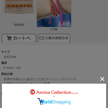
ORANGE
PINK
サイズ
全長33cm
素材
ﾎﾟﾘｴｽﾃﾙ ﾅｲﾛﾝ
商品仕様
友達や大切な人にあげたくなるフレンドシップシリーズ。
台紙付きなのでプレゼントにも最適。
重ね付けをしてアレンジを楽しんで。
注意事項
こちらの商品は、職人による手作りとなります。 ◆生地の取り方により1点1
点柄の出方・配置、形や色に多少の誤差が生じる場合があります。 ◆オンラ
インショップで販売をしております在庫につきましては、実店舗と在庫を共