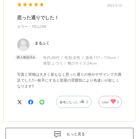
2022.3.13
思った通りでした！
カラー：YELLOW
まるふく
購入確認済み
年代:
40代
性別:
女性
身長:
151～155cm
体型:
ふつう
靴のサイズ:
24cm
写真と実物は大きく差もなく思った通りの色やデザインで大満
足でした‼︎一枚手にすると部屋の雰囲気により色違いが欲しく
なります‼︎
3
3
参考になった
Like!
もっと見る