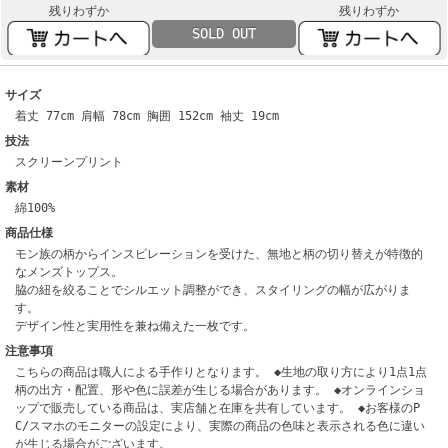
残りわずか
残りわずか
SOLD OUT
サイズ
着丈 77cm 肩幅 78cm 胸囲 152cm 袖丈 19cm
技法
スクリーンプリント
素材
綿100%
商品仕様
モン族の柄からインスピレーションを受けた、無地と柄の切り替えが特徴的
なメンズトップス。
脇の紐を絞ることでシルエット調整ができ、スタイリングの幅が広がりま
す。
デザイン性と実用性を兼ね備えた一枚です。
注意事項
こちらの商品は職人による手作りとなります。 ◆生地の取り方により1点1点
柄の出方・配置、形や色に誤差が生じる場合があります。 ◆オンラインショ
ップで販売している商品は、実店舗と在庫を共有しています。 ◆お客様のP
C/スマホのモニターの設定により、実際の商品の色味と表示される色に違い
が生じる場合がございます。