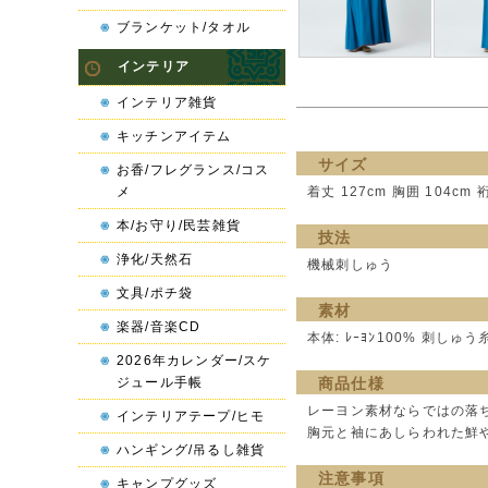
ブランケット/タオル
インテリア
インテリア雑貨
キッチンアイテム
サイズ
お香/フレグランス/コス
メ
着丈 127cm 胸囲 104cm 
本/お守り/民芸雑貨
技法
浄化/天然石
機械刺しゅう
文具/ポチ袋
素材
楽器/音楽CD
本体: ﾚｰﾖﾝ100% 刺しゅう糸:
2026年カレンダー/スケ
ジュール手帳
商品仕様
レーヨン素材ならではの落
インテリアテープ/ヒモ
胸元と袖にあしらわれた鮮
ハンギング/吊るし雑貨
注意事項
キャンプグッズ