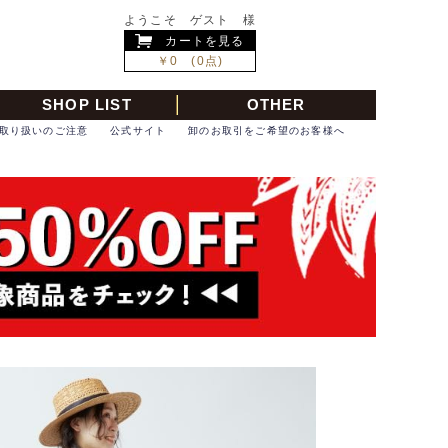
ようこそ ゲスト 様
カートを見る
￥0 (0点)
SHOP LIST
OTHER
取り扱いのご注意
公式サイト
卸のお取引をご希望のお客様へ