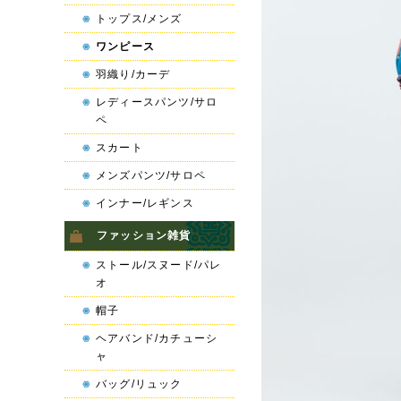
トップス/メンズ
ワンピース
羽織り/カーデ
レディースパンツ/サロ
ペ
スカート
メンズパンツ/サロペ
インナー/レギンス
ファッション雑貨
ストール/スヌード/パレ
オ
帽子
ヘアバンド/カチューシ
ャ
バッグ/リュック