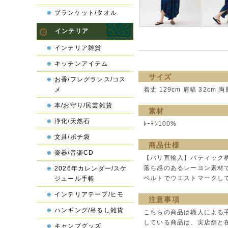
ブランケット/タオル
インテリア
インテリア雑貨
キッチンアイテム
サイズ
お香/フレグランス/コス
メ
着丈 129cm 肩幅 32cm 胸
本/お守り/民芸雑貨
素材
浄化/天然石
ﾚｰﾖﾝ100%
文具/ポチ袋
商品仕様
楽器/音楽CD
【バリ直輸入】バティック
落ち感のあるレーヨン素材
2026年カレンダー/スケ
ベルトでウエストマークし
ジュール手帳
インテリアテープ/ヒモ
注意事項
ハンギング/吊るし雑貨
こちらの商品は職人による
している商品は、実店舗と
キャンプグッズ