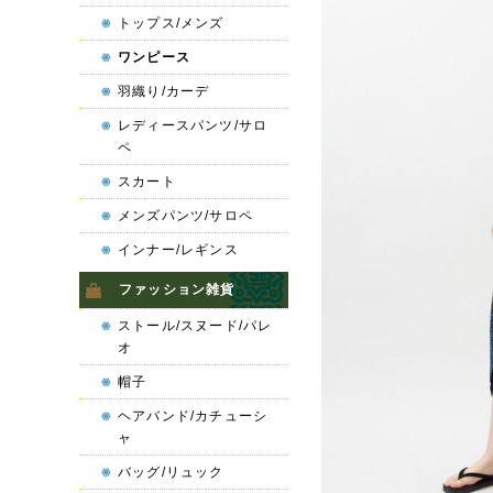
トップス/メンズ
ワンピース
羽織り/カーデ
レディースパンツ/サロ
ペ
スカート
メンズパンツ/サロペ
インナー/レギンス
ファッション雑貨
ストール/スヌード/パレ
オ
帽子
ヘアバンド/カチューシ
ャ
バッグ/リュック